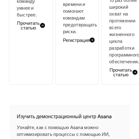
15 раз более
команду
времени и
широкий
умнее и
помогают
охват на
быстрее.
командам
протяжении
Прочитать
предотвращать
всего
статью
риски.
жизненного
Регистрация
цикла
разработки
программног
обеспечения.
Прочитать
статью
Изучить демонстрационный центр Asana
Узнайте, как с помощью Asana можно
оптимизировать процессы с помощью ИИ,