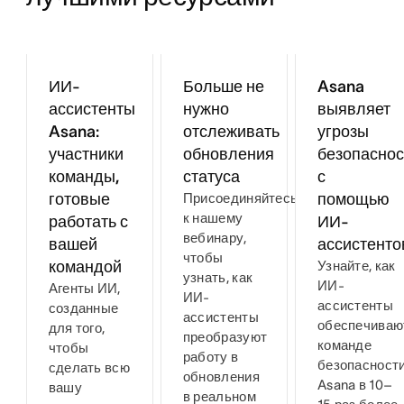
ИИ-
Больше не
Asana
ассистенты
нужно
выявляет
Asana:
отслеживать
угрозы
участники
обновления
безопаснос
команды,
статуса
с
готовые
Присоединяйтесь
помощью
к нашему
работать с
ИИ-
вебинару,
вашей
ассистенто
чтобы
командой
Узнайте, как
узнать, как
ИИ-
Агенты ИИ,
ИИ-
ассистенты
созданные
ассистенты
обеспечиваю
для того,
преобразуют
команде
чтобы
работу в
безопасност
сделать всю
обновления
Asana в 10–
вашу
в реальном