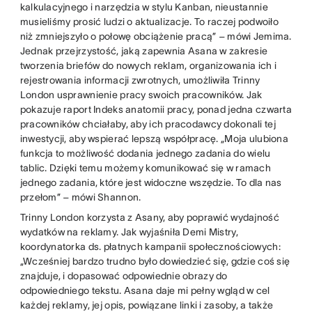
kalkulacyjnego i narzędzia w stylu Kanban, nieustannie
musieliśmy prosić ludzi o aktualizacje. To raczej podwoiło
niż zmniejszyło o połowę obciążenie pracą” – mówi Jemima.
Jednak przejrzystość, jaką zapewnia Asana w zakresie
tworzenia briefów do nowych reklam, organizowania ich i
rejestrowania informacji zwrotnych, umożliwiła Trinny
London usprawnienie pracy swoich pracowników. Jak
pokazuje raport Indeks anatomii pracy, ponad jedna czwarta
pracowników chciałaby, aby ich pracodawcy dokonali tej
inwestycji, aby wspierać lepszą współpracę. „Moja ulubiona
funkcja to możliwość dodania jednego zadania do wielu
tablic. Dzięki temu możemy komunikować się w ramach
jednego zadania, które jest widoczne wszędzie. To dla nas
przełom” – mówi Shannon.
Trinny London korzysta z Asany, aby poprawić wydajność
wydatków na reklamy. Jak wyjaśniła Demi Mistry,
koordynatorka ds. płatnych kampanii społecznościowych:
„Wcześniej bardzo trudno było dowiedzieć się, gdzie coś się
znajduje, i dopasować odpowiednie obrazy do
odpowiedniego tekstu. Asana daje mi pełny wgląd w cel
każdej reklamy, jej opis, powiązane linki i zasoby, a także