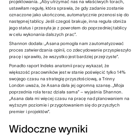
projektowania. „Aby utrzymać nas na właściwych torach,
ustawiłam regułę, która sprawia, że gdy zadanie zostanie
oznaczone jako ukończone, automatycznie przenosi się do
następnej tablicy. Jeśli czegoś brakuje, inna reguła obniża
jego status i przesyła je z powrotem do poprzedniej tablicy
w celu wykonania dalszych prac”.
Shannon dodała: „Asana pomogła nam zautomatyzować
proces zatwierdzania opinii, co zdecydowanie przyspieszyło
pracę i sprawiło, że wszystko jest bardziej przejrzyste”.
Ponadto raport Indeks anatomii pracy wykazał, że
większość pracowników jest w stanie poświęcić tylko 14%
swojego czasu na strategię przyszłościową, a Trinny
London uważa, że Asana dała jej ogromną szansę. „Moja
poprzednia rola teraz działa sama” – wyjaśnia Shannon.
„Asana dała mi więcej czasu na pracę nad planowaniem na
wyższym poziomie i przygotowaniem się do przyszłych
premier i projektów”.
Widoczne wyniki