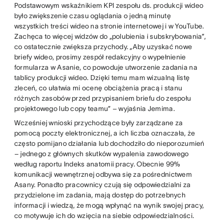
Podstawowym wskaźnikiem KPI zespołu ds. produkcji wideo
było zwiększenie czasu oglądania o jedną minutę
wszystkich treści wideo na stronie internetowej i w YouTube.
Zachęca to więcej widzów do „polubienia i subskrybowania”,
co ostatecznie zwiększa przychody. „Aby uzyskać nowe
briefy wideo, prosimy zespół redakcyjny o wypełnienie
formularza w Asanie, co powoduje utworzenie zadania na
tablicy produkcji wideo. Dzięki temu mam wizualną listę
zleceń, co ułatwia mi ocenę obciążenia pracą i stanu
różnych zasobów przed przypisaniem briefu do zespołu
projektowego lub copy teamu” – wyjaśnia Jemima.
Wcześniej wnioski przychodzące były zarządzane za
pomocą poczty elektronicznej, a ich liczba oznaczała, że
często pomijano działania lub dochodziło do nieporozumień
– jednego z głównych skutków wypalenia zawodowego
według raportu Indeks anatomii pracy. Obecnie 99%
komunikacji wewnętrznej odbywa się za pośrednictwem
Asany. Ponadto pracownicy czują się odpowiedzialni za
przydzielone im zadania, mają dostęp do potrzebnych
informacji i wiedzą, że mogą wpłynąć na wynik swojej pracy,
co motywuje ich do wzięcia na siebie odpowiedzialności.