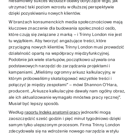
niesamowity sukces wzbudził obawy dotyczące tego, jak
utrzymać taki poziom wzrostu w dłuższej perspektywie
dzięki pozyskiwaniu nowych klientów.
W branżach konsumenckich media społecznościowe mają
kluczowe znaczenie dla budowania społeczności osób,
które czują się związane z marką – i Trinny London nie jest
tu wyjątkiem. Aby tworzyć angażujące treści, które
przyciągną nowych klientów, Trinny London musi prowadzić
działalność opartą na współpracy międzyfunkcyjnej.
Podobnie jak wiele startupów, początkowo używała ona
podstawowych narzędzi do zarządzania projektami i
kampaniami. „Mieliśmy ogromny arkusz kalkulacyjny, w
którym próbowaliśmy skatalogować wszystkie treści i
połączyć je między zespołami” – mówi Shannon O’Hara,
producent. „Arkusze kalkulacyjne dawały nam ogólny obraz,
ale ich aktualizowanie wymagało mnóstwa pracy ręcznej”.
Musiał być lepszy sposób.
Według
raportu Indeks anatomii pracy
jednostki mogą
zaoszczędzić sześć godzin i pięć minut tygodniowo dzięki
samym tylko ulepszonym procesom. Firma Trinny London
zdecydowała się na wdrożenie nowego narzędzia w stylu