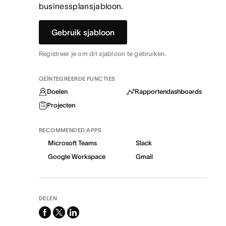
businessplansjabloon.
Gebruik sjabloon
Registreer je om dit sjabloon te gebruiken.
GEÏNTEGREERDE FUNCTIES
Doelen
Rapportendashboards
Projecten
RECOMMENDED APPS
Microsoft Teams
Slack
Google Workspace
Gmail
DELEN
facebook
x-
linkedin
twitter