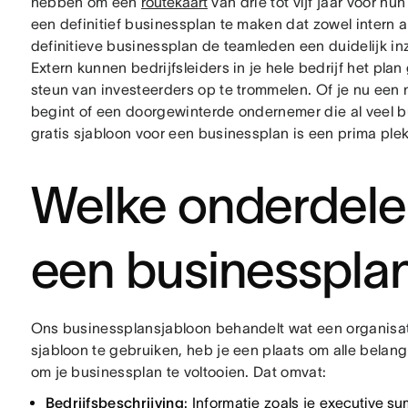
hebben om een
routekaart
van drie tot vijf jaar voor hun
een definitief businessplan te maken dat zowel intern a
definitieve businessplan de teamleden een duidelijk inz
Extern kunnen bedrijfsleiders in je hele bedrijf het plan
steun van investeerders op te trommelen. Of je nu een
begint of een doorgewinterde ondernemer die al veel b
gratis sjabloon voor een businessplan is een prima ple
Welke onderdelen 
een businesspla
Ons businessplansjabloon behandelt wat een organisatie 
sjabloon te gebruiken, heb je een plaats om alle belangr
om je businessplan te voltooien. Dat omvat:
Bedrijfsbeschrijving
: Informatie zoals je
executive s