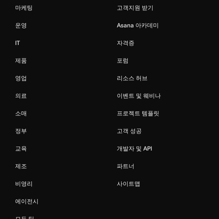
마케팅
고객지원 받기
운영
Asana 아카데미
IT
자격증
제품
포럼
영업
리소스 허브
의료
이벤트 및 웨비나
소매
프로젝트 템플릿
정부
고객 성공
교육
개발자 및 API
제조
파트너
비영리
사이트맵
에이전시
모든 팀