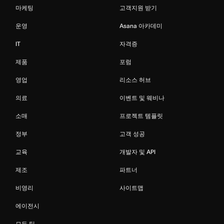
마케팅
고객지원 받기
운영
Asana 아카데미
IT
자격증
제품
포럼
영업
리소스 허브
의료
이벤트 및 웨비나
소매
프로젝트 템플릿
정부
고객 성공
교육
개발자 및 API
제조
파트너
비영리
사이트맵
에이전시
모든 팀