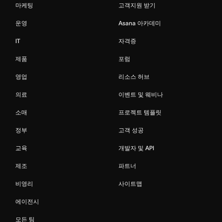
마케팅
고객지원 받기
운영
Asana 아카데미
IT
자격증
제품
포럼
영업
리소스 허브
의료
이벤트 및 웨비나
소매
프로젝트 템플릿
정부
고객 성공
교육
개발자 및 API
제조
파트너
비영리
사이트맵
에이전시
모든 팀