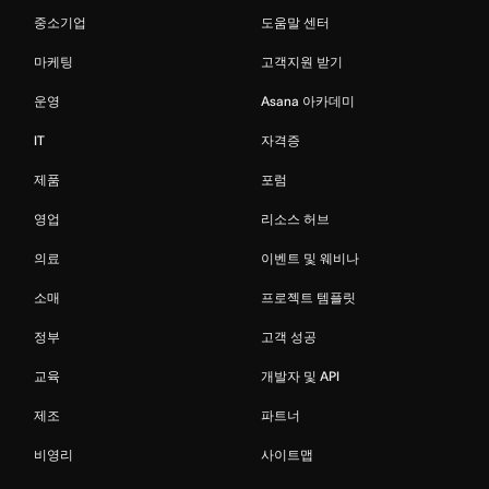
중소기업
도움말 센터
마케팅
고객지원 받기
운영
Asana 아카데미
IT
자격증
제품
포럼
영업
리소스 허브
의료
이벤트 및 웨비나
소매
프로젝트 템플릿
정부
고객 성공
교육
개발자 및 API
제조
파트너
비영리
사이트맵