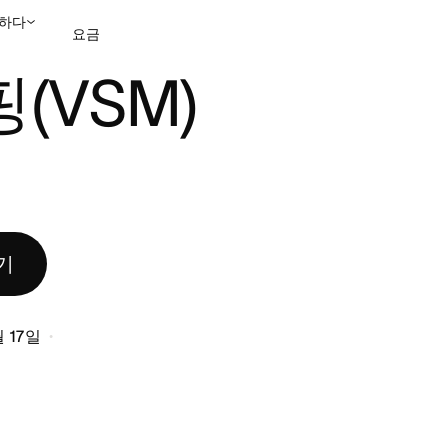
하다
요금
(VSM)
영업팀에 문의
데모 보
기
월 17일