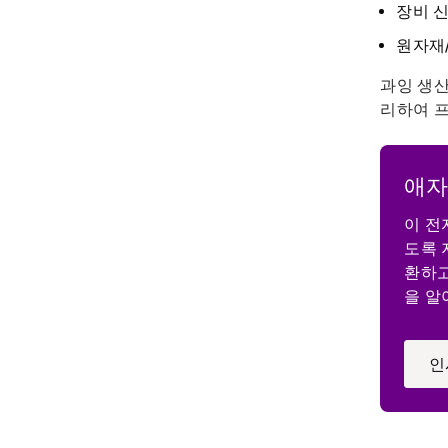
장비 
원자재
과잉 생산
리하여 
애자
이 전
도록 
환하고
을 알
인