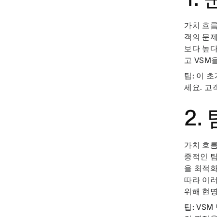
가치 흐름
객의 문제
보다 높다
고 VSM
팁:
이 초
세요. 고
2.
가치 흐
중적인 팀
을 최적화
따라 이러
위해 현
팁:
VSM