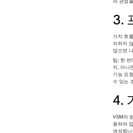
의 관점
3.
가치 흐
의하지 않
않으면 
팁:
한 번
지, 아니
기능 요청
수 있는 
4.
VSM의 
용하여 업
생성됩니다