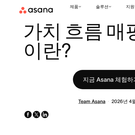
제품
솔루션
지원
리소스
애자일
가치 흐름 매핑(VSM)이란?
|
|
가치 흐름 매핑
이란?
지금 Asana 체험하
Team Asana
2026년 4
facebook
x-
linkedin
twitter