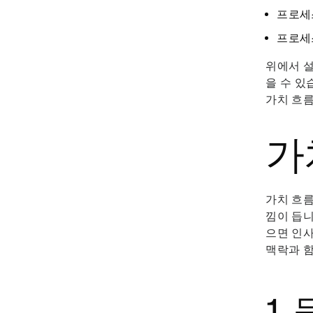
프로세
프로세
위에서 설
을 수 있
가치 흐름
가
가치 흐름
낌이 듭니
으면 인사
맥락과 함
1.