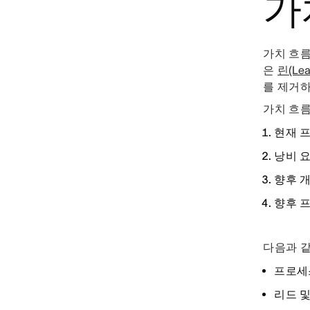
가
가치 흐름
은
린(Le
를 제거
가치 흐름
현재 
낭비 요
향후 
향후 
다음과 같
프로세
리드 및