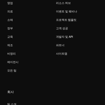
영업
리소스 허브
의료
이벤트 및 웨비나
소매
프로젝트 템플릿
정부
고객 성공
교육
개발자 및 API
제조
파트너
비영리
사이트맵
에이전시
모든 팀
회사
팀 소개