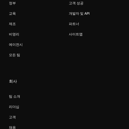
정부
고객 성공
교육
개발자 및 API
제조
파트너
비영리
사이트맵
에이전시
모든 팀
회사
팀 소개
리더십
고객
채용