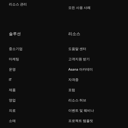
리소스 관리
모든 사용 사례
솔루션
리소스
중소기업
도움말 센터
마케팅
고객지원 받기
운영
Asana 아카데미
IT
자격증
제품
포럼
영업
리소스 허브
의료
이벤트 및 웨비나
소매
프로젝트 템플릿