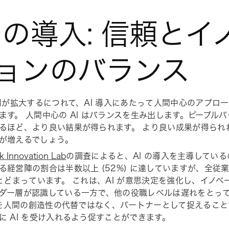
I の導入: 信頼とイ
ョンのバランス
利用が拡大するにつれて、AI 導入にあたって人間中心のアプロ
ます。 人間中心の AI はバランスを生み出します。ピープルパー
るほど、より良い結果が得られます。 より良い成果が得られれ
が増えるでしょう。
k Innovation Lab
の調査によると、AI の導入を主導している
る経営陣の割合は半数以上 (52%) に達していますが、全従
にとどまっています。 これは、AI が意思決定を強化し、イノ
ダー層が認識している一方で、他の役職レベルは遅れをとっ
I を人間の創造性の代替ではなく、パートナーとして捉えるこ
に AI を受け入れるよう促すことができます。