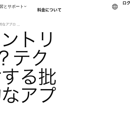
ロ
習とサポート
料金について
アプロ ...
セントリ
セールスチームに問い合
は？テク
対する批
的なアプ