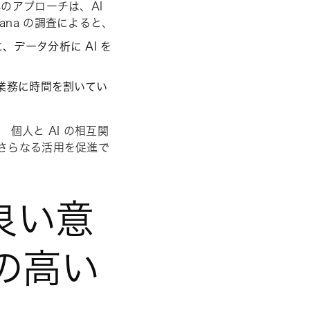
のアプローチは、AI
na の調査によると、
、データ分析に AI を
な業務に時間を割いてい
個人と AI の相互関
のさらなる活用を促進で
り良い意
の高い