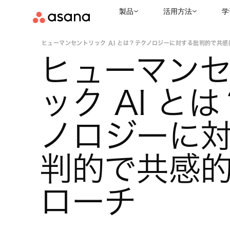
製品
活用方法
学
お役立ちリソース
AI の現状
|
|
ヒューマンセントリック AI とは？テクノロジーに対する批判的で共感的な
ヒューマン
ック AI と
ノロジーに
判的で共感
ローチ