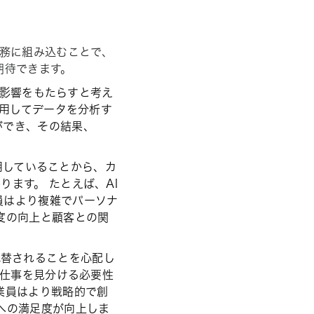
を日常業務に組み込むことで、
期待できます。
きな影響をもたらすと考え
使用してデータを分析す
ができ、その結果、
使用していることから、カ
ます。 たとえば、AI
員はより複雑でパーソナ
度の向上と顧客との関
事が代替されることを心配し
な仕事を見分ける必要性
業員はより戦略的で創
への満足度が向上しま