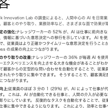
客
ork Innovation Lab の調査によると、人間中心の AI 
、顧客とのやり取り、業務効率など、さまざまな面で効果が
定の強化:
ナレッジワーカーの 52% が、AI は仕事に前向
、情報に基づいた意思決定への移行を示しています。 AI を
で、従業員はより正確かつタイムリーな意思決定を行うこと
iness の成果の向上につながります。
のやり取りの改善:
ナレッジワーカーの 36% が毎週 AI を
ーエクスペリエンスを向上させる大きな機会があることがわかり
て顧客からの定型的な問い合わせを自動化することで、従業
されたやり取りに集中できます。 そうすることで、顧客満足
につながります。
向上:
従業員のほぼ 3 分の 1 (29%) が、AI によって仕
す。 これは、AI が自動化できる仕事と、人間の介入が必要
彫りにしています。 反復的なタスクを自動化することで、従
仕事に集中できるようになります。 これにより、効率と仕事