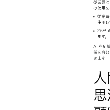
従業員は
の使用を
従業員
使用し
25%
ます。
AI を
係を育む
きます。
人
思