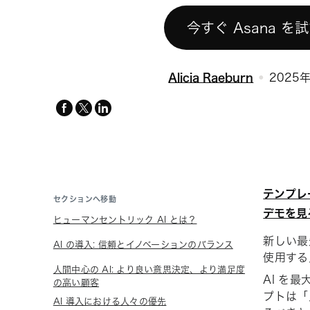
今すぐ Asana を
Alicia Raeburn
2025
facebook
x-
linkedin
twitter
テンプレ
セクションへ移動
デモを見
ヒューマンセントリック AI とは？
新しい最
AI の導入: 信頼とイノベーションのバランス
使用する
人間中心の AI: より良い意思決定、より満足度
AI を
の高い顧客
プトは「
AI 導入における人々の優先