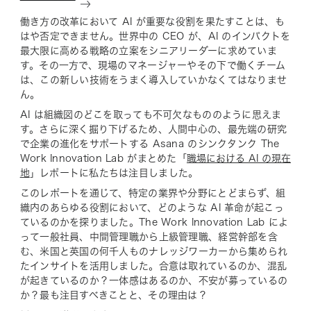
働き方の改革において AI が重要な役割を果たすことは、も
はや否定できません。世界中の CEO が、AI のインパクトを
最大限に高める戦略の立案をシニアリーダーに求めていま
す。その一方で、現場のマネージャーやその下で働くチーム
は、この新しい技術をうまく導入していかなくてはなりませ
ん。
AI は組織図のどこを取っても不可欠なもののように思えま
す。さらに深く掘り下げるため、人間中心の、最先端の研究
で企業の進化をサポートする Asana のシンクタンク The
Work Innovation Lab がまとめた「
職場における AI の現在
地
」レポートに私たちは注目しました。
このレポートを通じて、特定の業界や分野にとどまらず、組
織内のあらゆる役割において、どのような AI 革命が起こっ
ているのかを探りました。The Work Innovation Lab によ
って一般社員、中間管理職から上級管理職、経営幹部を含
む、米国と英国の何千人ものナレッジワーカーから集められ
たインサイトを活用しました。合意は取れているのか、混乱
が起きているのか？一体感はあるのか、不安が募っているの
か？最も注目すべきことと、その理由は？