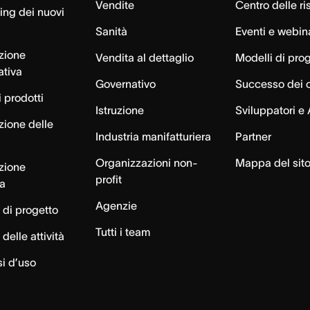
Vendite
Centro delle ri
ng dei nuovi
Sanità
Eventi e webin
azione
Vendita al dettaglio
Modelli di pro
ativa
Governativo
Successo dei c
 prodotti
Istruzione
Sviluppatori e 
zione delle
Industria manifatturiera
Partner
Organizzazioni non-
Mappa del sit
azione
profit
ca
Agenzie
 di progetto
Tutti i team
delle attività
si d’uso