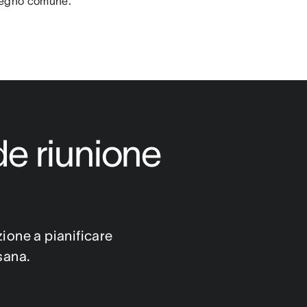
mpegno comune.
e riunione 
zione a pianificare 
sana.