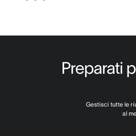
twitter
Preparati p
Gestisci tutte le r
al m