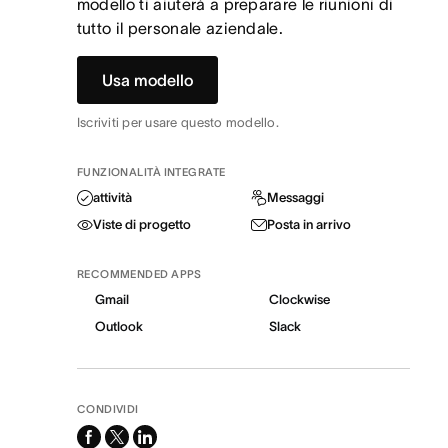
modello ti aiuterà a preparare le riunioni di
tutto il personale aziendale.
Usa modello
Iscriviti per usare questo modello.
FUNZIONALITÀ INTEGRATE
attività
Messaggi
Viste di progetto
Posta in arrivo
RECOMMENDED APPS
Gmail
Clockwise
Outlook
Slack
CONDIVIDI
facebook
x-
linkedin