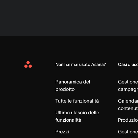
Non hai mai usato Asana?
Casi d’us
Asana
Home
Panoramica del
Gestione
prodotto
campag
Tutte le funzionalità
Calendar
contenut
Ultimo rilascio delle
funzionalità
Produzion
Prezzi
Gestione 