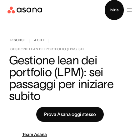
Contatta le vendite
Inizia
RISORSE
AGILE
|
|
GESTIONE LEAN DEI PORTFOLIO (LPM): SEI ...
Gestione lean dei 
portfolio (LPM): sei 
passaggi per iniziare 
subito
Prova Asana oggi stesso
Team Asana