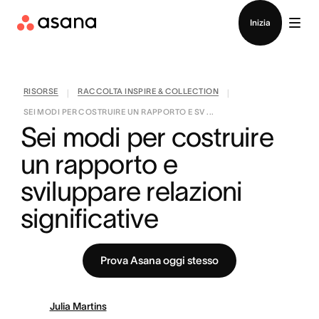
Contatta le vendite
Inizia
RISORSE
RACCOLTA INSPIRE & COLLECTION
|
|
SEI MODI PER COSTRUIRE UN RAPPORTO E SV ...
Sei modi per costruire 
un rapporto e 
sviluppare relazioni 
significative
Prova Asana oggi stesso
Julia Martins