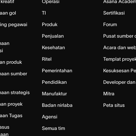
kreatif
Operasi
Asana Acade
aan gol
TI
Sertifikasi
ing pegawai
Produk
Forum
Penjualan
Pusat sumber 
naan
Kesehatan
Acara dan web
si
Ritel
Templat proye
an produk
Pemerintahan
Kesuksesan P
naan sumber
Pendidikan
Developer dan
aan strategis
Manufaktur
Mitra
aan proyek
Badan nirlaba
Peta situs
laan Tugas
Agensi
asus
Semua tim
naan