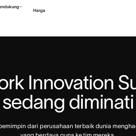
endukung
Harga
Hubungi penjualan
Li
ork Innovation S
sedang diminati
 pemimpin dari perusahaan terbaik dunia mengh
yang berdaya guna ke tim mereka.