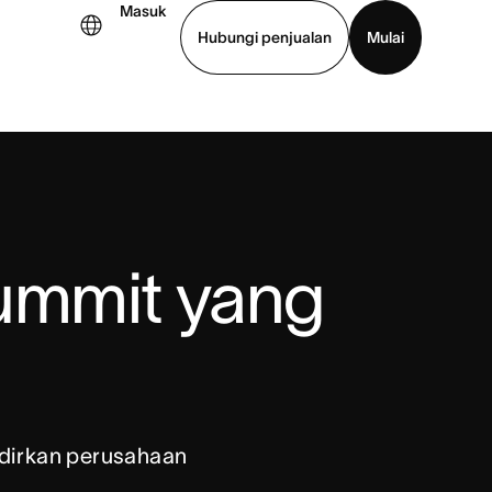
Masuk
Hubungi penjualan
Mulai
hat demo
Unduh aplikasi
ummit yang 
adirkan perusahaan