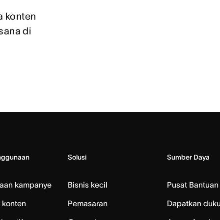
 konten 
ana di 
nggunaan
Solusi
Sumber Daya
laan kampanye
Bisnis kecil
Pusat Bantuan
 konten
Pemasaran
Dapatkan duk