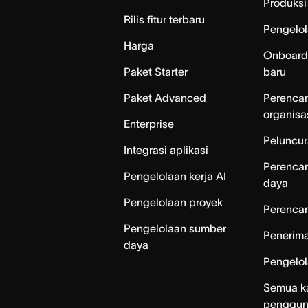
Produksi 
Rilis fitur terbaru
Pengelol
Harga
Onboard
Paket Starter
baru
Paket Advanced
Perenca
organisa
Enterprise
Peluncur
Integrasi aplikasi
Perenca
Pengelolaan kerja AI
daya
Pengelolaan proyek
Perencan
Pengelolaan sumber
Penerim
daya
Pengelo
Semua k
penggu