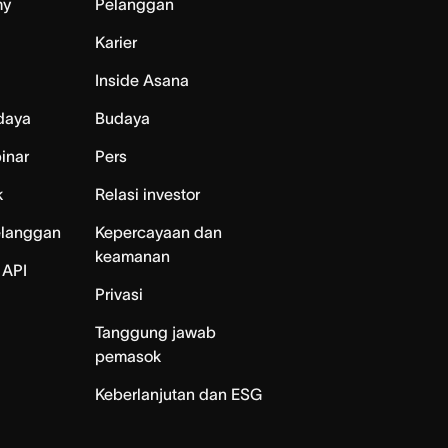
my
Pelanggan
Karier
Inside Asana
daya
Budaya
inar
Pers
k
Relasi investor
elanggan
Kepercayaan dan
keamanan
 API
Privasi
Tanggung jawab
pemasok
Keberlanjutan dan ESG