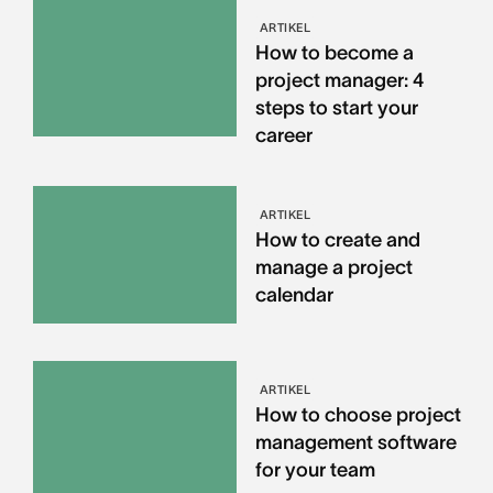
ARTIKEL
How to become a
project manager: 4
steps to start your
career
ARTIKEL
How to create and
manage a project
calendar
ARTIKEL
How to choose project
management software
for your team