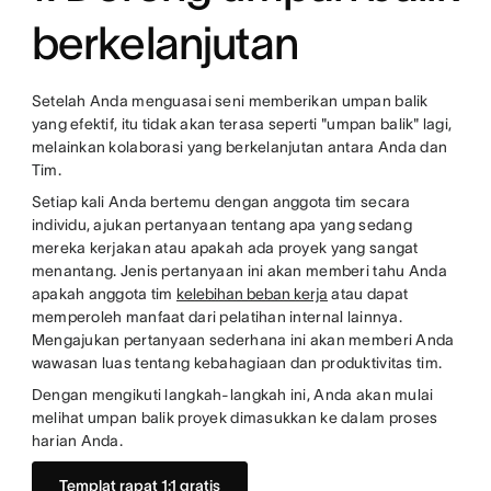
berkelanjutan
Setelah Anda menguasai seni memberikan umpan balik
yang efektif, itu tidak akan terasa seperti "umpan balik" lagi,
melainkan kolaborasi yang berkelanjutan antara Anda dan
Tim.
Setiap kali Anda bertemu dengan anggota tim secara
individu, ajukan pertanyaan tentang apa yang sedang
mereka kerjakan atau apakah ada proyek yang sangat
menantang. Jenis pertanyaan ini akan memberi tahu Anda
apakah anggota tim
kelebihan beban kerja
atau dapat
memperoleh manfaat dari pelatihan internal lainnya.
Mengajukan pertanyaan sederhana ini akan memberi Anda
wawasan luas tentang kebahagiaan dan produktivitas tim.
Dengan mengikuti langkah-langkah ini, Anda akan mulai
melihat umpan balik proyek dimasukkan ke dalam proses
harian Anda.
Templat rapat 1:1 gratis