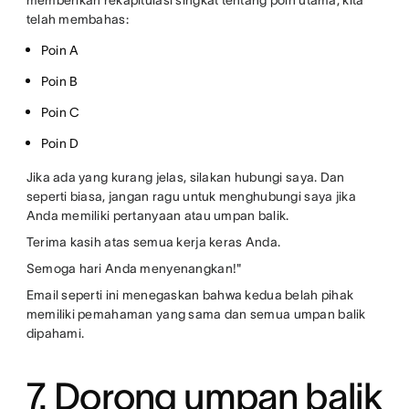
memberikan rekapitulasi singkat tentang poin utama, kita
telah membahas:
Poin A
Poin B
Poin C
Poin D
Jika ada yang kurang jelas, silakan hubungi saya. Dan
seperti biasa, jangan ragu untuk menghubungi saya jika
Anda memiliki pertanyaan atau umpan balik.
Terima kasih atas semua kerja keras Anda.
Semoga hari Anda menyenangkan!"
Email seperti ini menegaskan bahwa kedua belah pihak
memiliki pemahaman yang sama dan semua umpan balik
dipahami.
7. Dorong umpan balik