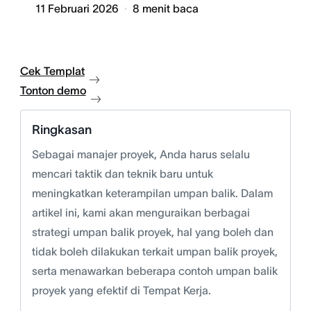
11 Februari 2026
8
menit baca
Cek Templat
Tonton demo
Ringkasan
Sebagai manajer proyek, Anda harus selalu
mencari taktik dan teknik baru untuk
meningkatkan keterampilan umpan balik. Dalam
artikel ini, kami akan menguraikan berbagai
strategi umpan balik proyek, hal yang boleh dan
tidak boleh dilakukan terkait umpan balik proyek,
serta menawarkan beberapa contoh umpan balik
proyek yang efektif di Tempat Kerja.