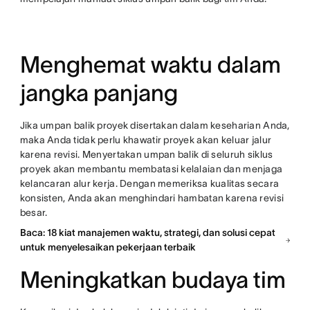
Menghemat waktu dalam
jangka panjang
Jika umpan balik proyek disertakan dalam keseharian Anda,
maka Anda tidak perlu khawatir proyek akan keluar jalur
karena revisi. Menyertakan umpan balik di seluruh siklus
proyek akan membantu membatasi kelalaian dan menjaga
kelancaran alur kerja. Dengan memeriksa kualitas secara
konsisten, Anda akan menghindari hambatan karena revisi
besar.
Baca: 18 kiat manajemen waktu, strategi, dan solusi cepat
untuk menyelesaikan pekerjaan terbaik
Meningkatkan budaya tim