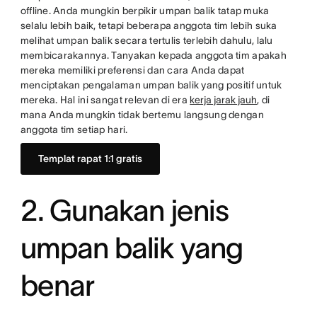
offline. Anda mungkin berpikir umpan balik tatap muka
selalu lebih baik, tetapi beberapa anggota tim lebih suka
melihat umpan balik secara tertulis terlebih dahulu, lalu
membicarakannya. Tanyakan kepada anggota tim apakah
mereka memiliki preferensi dan cara Anda dapat
menciptakan pengalaman umpan balik yang positif untuk
mereka. Hal ini sangat relevan di era
kerja jarak jauh
, di
mana Anda mungkin tidak bertemu langsung dengan
anggota tim setiap hari.
Templat rapat 1:1 gratis
2. Gunakan jenis
umpan balik yang
benar