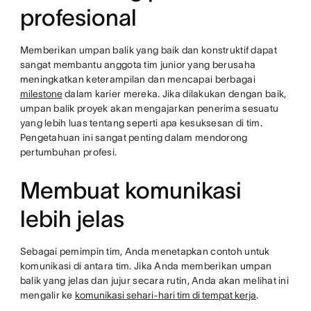
profesional
Memberikan umpan balik yang baik dan konstruktif dapat
sangat membantu anggota tim junior yang berusaha
meningkatkan keterampilan dan mencapai berbagai
milestone
dalam karier mereka. Jika dilakukan dengan baik,
umpan balik proyek akan mengajarkan penerima sesuatu
yang lebih luas tentang seperti apa kesuksesan di tim.
Pengetahuan ini sangat penting dalam mendorong
pertumbuhan profesi.
Membuat komunikasi
lebih jelas
Sebagai pemimpin tim, Anda menetapkan contoh untuk
komunikasi di antara tim. Jika Anda memberikan umpan
balik yang jelas dan jujur secara rutin, Anda akan melihat ini
mengalir ke
komunikasi sehari-hari tim di tempat kerja
.