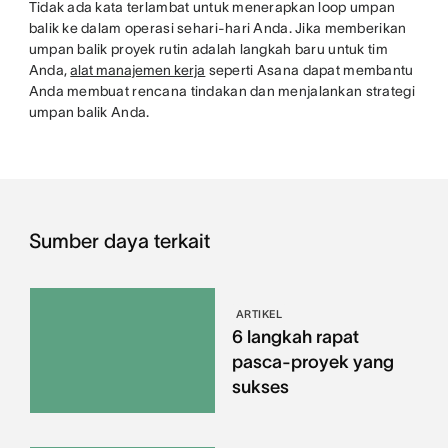
Tidak ada kata terlambat untuk menerapkan loop umpan
balik ke dalam operasi sehari-hari Anda. Jika memberikan
umpan balik proyek rutin adalah langkah baru untuk tim
Anda,
alat manajemen kerja
seperti Asana dapat membantu
Anda membuat rencana tindakan dan menjalankan strategi
umpan balik Anda.
Sumber daya terkait
ARTIKEL
6 langkah rapat
pasca-proyek yang
sukses