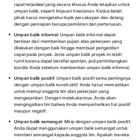
rapat terjadwal yang secara khusus Anda tetapkan untuk
umpan balik, seperti tinjauan triwulanan. Kedua belah
pihak harus mengetahui topik percakapan dan datang
dengan persiapan berupa pemikiran dan pertanyaan.
Umpan balik informal:
Umpan balik informal dapat
berkisar dari memberikan pujian atas pekerjaan yang
dilakukan dengan baik hingga membuat pengeditan
cepat pada proyek. Jenis umpan balik proyek ini lebih
rumit karena dapat bersifat spontan, jadi pertimbangkan
kondisi Anda sebelum memberikan umpan balik informal.
Umpan balik positif
: Umpan balik positif sama pentingnya
dengan umpan balik konstruktif. Anda harus memastikan
untuk memuji anggota tim atas pekerjaan yang
mengesankan. Dengan melakukannya, Anda akan
mengingatkan tim bahwa Anda memperhatikan hal positif
maupun negatif.
Umpan balik semangat
: Mirip dengan umpan balik positif,
Anda dapat menggunakan umpan balik semangat untuk
memberi semangat kepada anggota tim. Apakah mereka