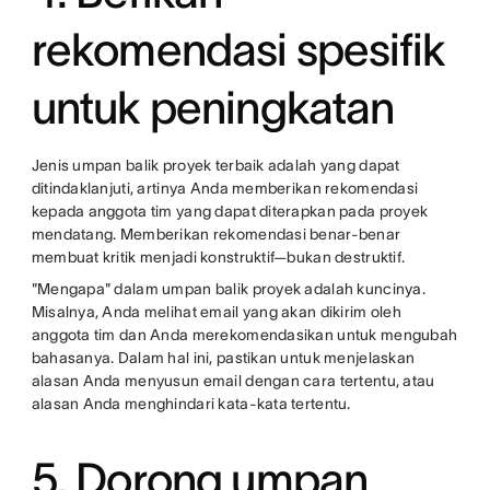
rekomendasi spesifik
untuk peningkatan
Jenis umpan balik proyek terbaik adalah yang dapat
ditindaklanjuti, artinya Anda memberikan rekomendasi
kepada anggota tim yang dapat diterapkan pada proyek
mendatang. Memberikan rekomendasi benar-benar
membuat kritik menjadi konstruktif—bukan destruktif.
"Mengapa" dalam umpan balik proyek adalah kuncinya.
Misalnya, Anda melihat email yang akan dikirim oleh
anggota tim dan Anda merekomendasikan untuk mengubah
bahasanya. Dalam hal ini, pastikan untuk menjelaskan
alasan Anda menyusun email dengan cara tertentu, atau
alasan Anda menghindari kata-kata tertentu.
5. Dorong umpan