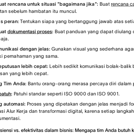
t rencana untuk situasi "bagaimana jika":
Buat
rencana 
an sebelum hambatan itu muncul.
as peran:
Tentukan siapa yang bertanggung jawab atas seti
at
dokumentasi proses
:
Buat panduan yang dapat diulang d
saja.
unikasi dengan jelas:
Gunakan visual yang sederhana aga
ki pemahaman yang sama.
eputusan lebih cepat:
Lebih sedikit komunikasi bolak-balik 
san yang lebih cepat.
g Tim Anda:
Bantu orang-orang merasa percaya diri dalam 
patuh
:
Patuhi standar seperti ISO 9000 dan ISO 9001.
 automasi:
Proses yang dipetakan dengan jelas menjadi fo
si Alur Kerja dan transformasi digital, karena setiap langka
umentasi.
isiensi vs. efektivitas dalam bisnis: Mengapa tim Anda butuh