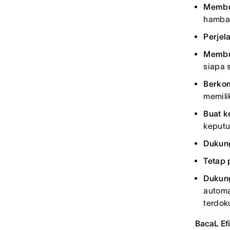
Membua
hambat
Perjel
Membu
siapa 
Berkom
memili
Buat k
keputu
Dukun
Tetap
Dukung
automa
terdok
BacaL Ef