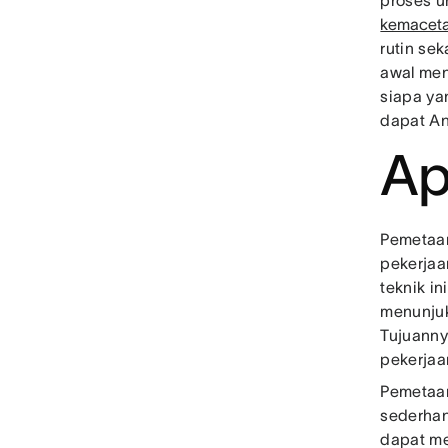
proses u
kemacet
rutin se
awal men
siapa ya
dapat An
Ap
Pemetaan
pekerjaa
teknik i
menunjuk
Tujuanny
pekerjaa
Pemetaan
sederhan
dapat me