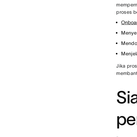
mempermu
proses b
Onboar
Menyel
Mendok
Menje
Jika pro
membant
Si
pe