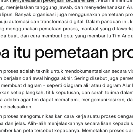
ntuk
menyelesaikan pekerjaan secara efisien
. Peta ini memb
an
, menjelaskan tanggung jawab, dan menyederhanakan Alur
kalipun. Banyak organisasi juga menggunakan pemetaan pr
uju automasi dan transformasi digital. Dalam panduan ini,
ng menggunakan pemetaan proses, manfaat yang ditawarka
da buat, dan cara membuat peta yang membantu Tim Anda 
a itu pemetaan pr
 proses adalah teknik untuk mendokumentasikan secara vi
n berjalan dari awal hingga akhir. Sering disebut juga peme
ni membuat diagram - seperti diagram alir atau diagram Alur 
kan setiap langkah, titik keputusan, dan serah terima dala
a adalah agar tim dapat memahami, mengomunikasikan, da
n diselesaikan.
 proses mengomunikasikan cara kerja suatu proses denga
a dan jelas. Alih-alih menjelaskannya secara lisan kepada
mberikan peta tersebut kepadanya. Memetakan proses dari