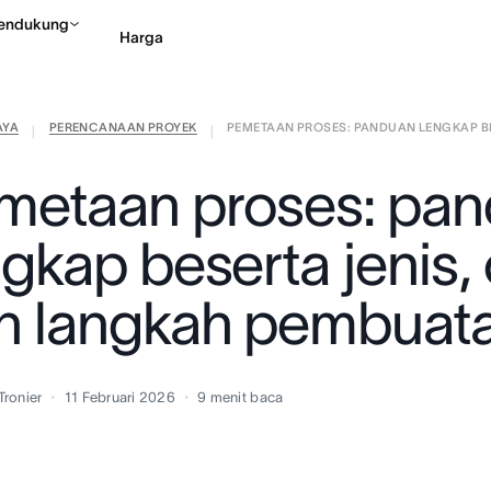
endukung
Harga
AYA
PERENCANAAN PROYEK
PEMETAAN PROSES: PANDUAN LENGKAP BES
Hubungi penjualan
Li
|
|
metaan proses: pa
ngkap beserta jenis,
n langkah pembuat
Tronier
11 Februari 2026
9
menit baca