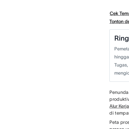
Cek Tem
Tonton 
Rin
Pemeta
hingga
Tugas,
mengid
Penundaa
produkti
Alur Kerj
di tempat
Peta pro