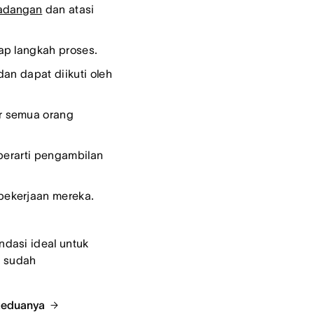
cadangan
dan atasi
ap langkah proses.
an dapat diikuti oleh
r semua orang
berarti pengambilan
pekerjaan mereka.
ndasi ideal untuk
h sudah
 keduanya