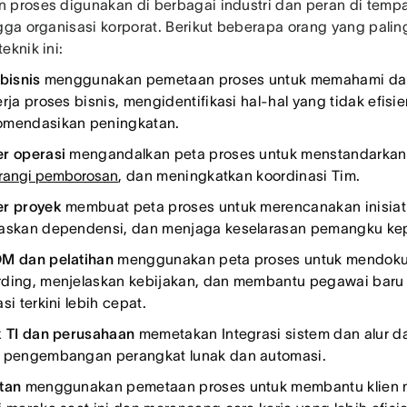
 proses digunakan di berbagai industri dan peran di tempat 
ngga organisasi korporat. Berikut beberapa orang yang pal
eknik ini:
 bisnis
menggunakan pemetaan proses untuk memahami da
rja proses bisnis, mengidentifikasi hal-hal yang tidak efisi
mendasikan peningkatan.
r operasi
mengandalkan peta proses untuk menstandarkan A
rangi pemborosan
, dan meningkatkan koordinasi Tim.
r proyek
membuat peta proses untuk merencanakan inisiati
askan dependensi, dan menjaga keselarasan pemangku ke
M dan pelatihan
menggunakan peta proses untuk mendokum
ding, menjelaskan kebijakan, dan membantu pegawai bar
si terkini lebih cepat.
k TI dan perusahaan
memetakan Integrasi sistem dan alur 
 pengembangan perangkat lunak dan automasi.
tan
menggunakan pemetaan proses untuk membantu klien m