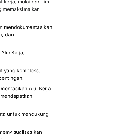
kerja, mulai dari tim
ing memaksimalkan
n mendokumentasikan
en, dan
lur Kerja,
f yang kompleks,
pentingan.
entasikan Alur Kerja
u mendapatkan
data untuk mendukung
emvisualisasikan