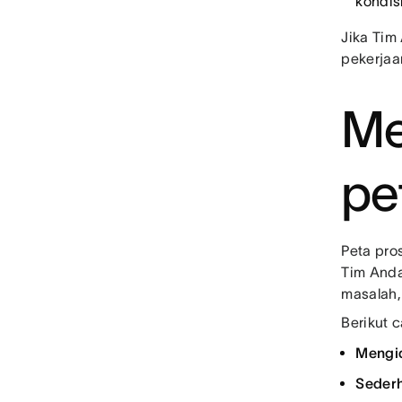
kondis
Jika Tim
pekerjaa
Me
pe
Peta pro
Tim Anda
masalah,
Berikut 
Mengide
Sederh