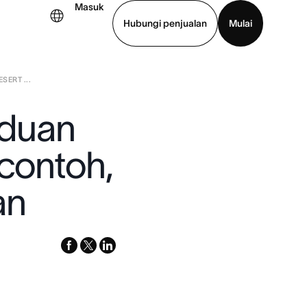
Masuk
Hubungi penjualan
Mulai
ERT ...
hat demo
Unduh aplikasi
nduan
 contoh,
an
facebook
x-
linkedin
twitter