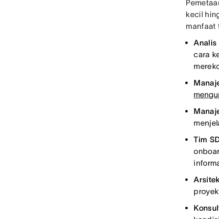
Pemetaan
kecil hi
manfaat t
Analis
cara ke
mereko
Manaje
mengu
Manaje
menjel
Tim SD
onboar
informa
Arsite
proyek
Konsul