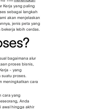
antu Tim
menemukan
 Kerja yang paling
oses sebagai langkah
 kami akan menjelaskan
nnya, jenis peta yang
bekerja lebih cerdas.
oses?
sual bagaimana alur
taan proses bisnis,
Kerja - yang
m suatu proses.
n meningkatkan cara
n cara yang
 seseorang, Anda
 awal hingga akhir