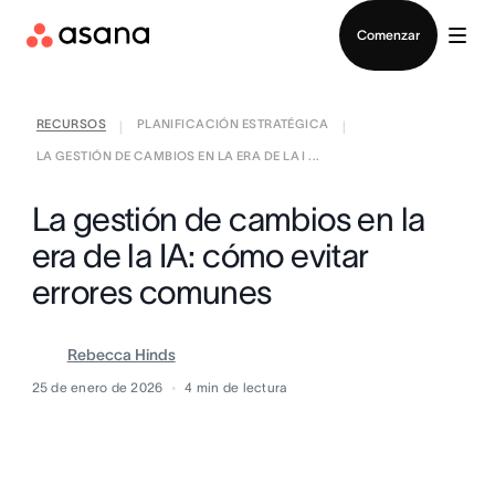
Contactar a Ventas
Comenzar
RECURSOS
PLANIFICACIÓN ESTRATÉGICA
|
|
LA GESTIÓN DE CAMBIOS EN LA ERA DE LA I ...
La gestión de cambios en la
era de la IA: cómo evitar
errores comunes
Rebecca Hinds
25 de enero de 2026
4
min de lectura