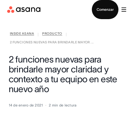
Contactar a Ventas
Comenzar
INSIDE ASANA
PRODUCTO
|
|
2 FUNCIONES NUEVAS PARA BRINDARLE MAYOR ...
2 funciones nuevas para
brindarle mayor claridad y
contexto a tu equipo en este
nuevo año
14 de enero de 2021
2
min de lectura