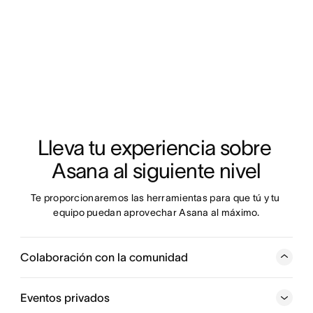
Lleva tu experiencia sobre 
Asana al siguiente nivel
Te proporcionaremos las herramientas para que tú y tu 
equipo puedan aprovechar Asana al máximo.
Colaboración con la comunidad
Comparte consejos, trucos e ideas sobre flujos de
trabajo con otros embajadores de todo el mundo a
Eventos privados
través de nuestros hilos del foro y grupos privados de