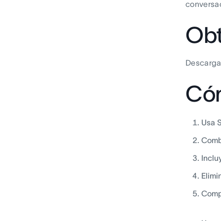
conversac
Obt
Descarga
Cóm
Usa S
Combi
Inclu
Elimi
Compa