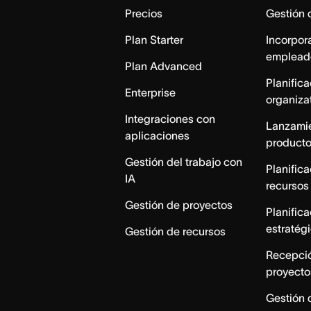
Precios
Gestión 
Plan Starter
Incorpor
emplead
Plan Advanced
Planific
Enterprise
organiza
Integraciones con
Lanzami
aplicaciones
product
Gestión del trabajo con
Planific
IA
recursos
Gestión de proyectos
Planific
estratég
Gestión de recursos
Recepci
proyecto
Gestión 