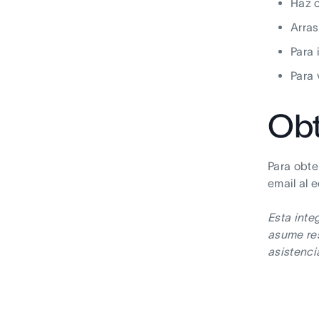
Haz c
Arras
Para 
Para 
Obt
Para obte
email al 
Esta inte
asume res
asistenci