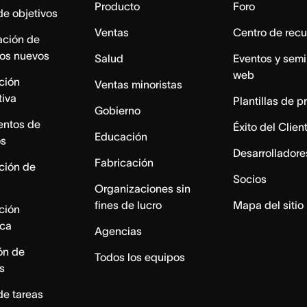
Producto
Foro
de objetivos
Ventas
Centro de recu
ación de
os nuevos
Salud
Eventos y semi
web
ación
Ventas minoristas
tiva
Plantillas de p
Gobierno
entos de
Éxito del Clien
Educación
os
Desarrolladore
Fabricación
ación de
Socios
Organizaciones sin
fines de lucro
Mapa del sitio
ación
ica
Agencias
ón de
Todos los equipos
s
de tareas