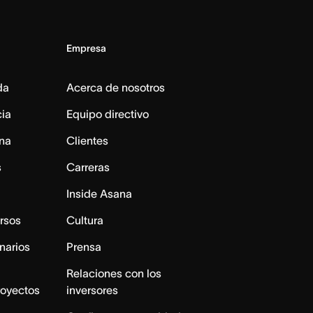
Empresa
da
Acerca de nosotros
cia
Equipo directivo
na
Clientes
s
Carreras
Inside Asana
rsos
Cultura
narios
Prensa
Relaciones con los
royectos
inversores