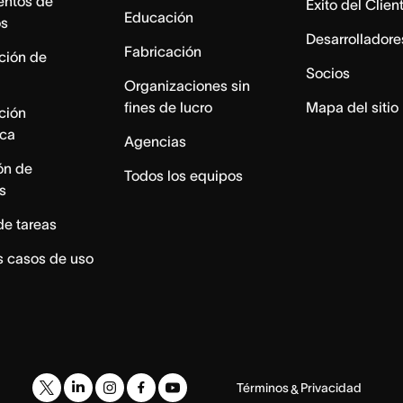
entos de
Éxito del Clien
Educación
os
Desarrolladore
Fabricación
ación de
Socios
Organizaciones sin
fines de lucro
Mapa del sitio
ación
ica
Agencias
ón de
Todos los equipos
s
de tareas
s casos de uso
Términos
Privacidad
&