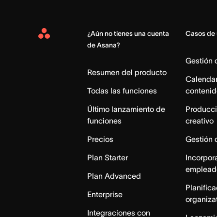
¿Aún no tienes una cuenta
Casos de
Asana
de Asana?
Home
Gestión
Resumen del producto
Calendar
Todas las funciones
contenid
Último lanzamiento de
Producci
funciones
creativo
Precios
Gestión 
Plan Starter
Incorpor
emplead
Plan Advanced
Planific
Enterprise
organiza
Integraciones con