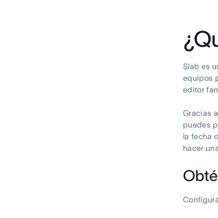
¿Qu
Slab es u
equipos p
editor fa
Gracias a
puedes pe
la fecha 
hacer un
Obté
Configur