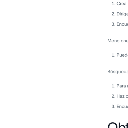
Crea
Diríg
Encue
Mencion
Puede
Búsqued
Para 
Haz c
Encue
Obt