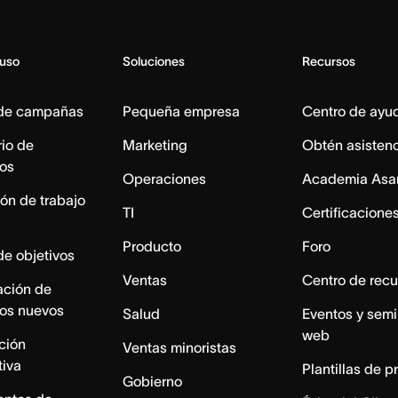
 uso
Soluciones
Recursos
 de campañas
Pequeña empresa
Centro de ayu
io de
Marketing
Obtén asisten
os
Operaciones
Academia Asa
ón de trabajo
TI
Certificacione
Producto
Foro
de objetivos
Ventas
Centro de recu
ación de
os nuevos
Salud
Eventos y semi
web
ación
Ventas minoristas
tiva
Plantillas de p
Gobierno