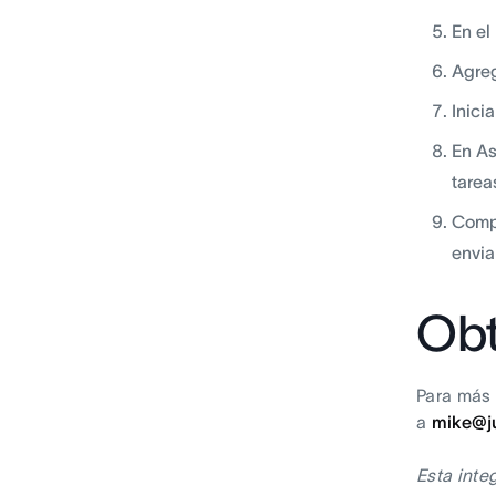
En el
Agreg
Inici
En As
tarea
Compl
envia
Obt
Para más 
a
mike@ju
Esta inte