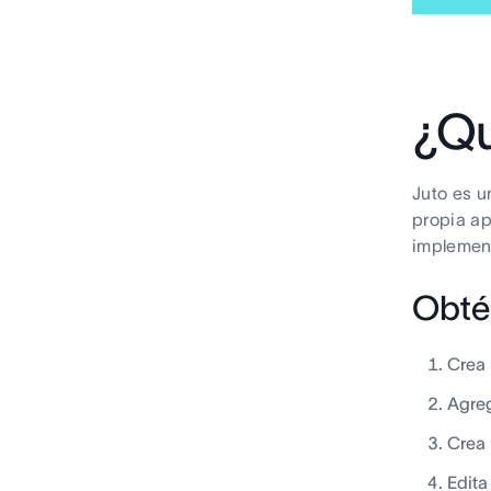
¿Qu
Juto es u
propia ap
implement
Obté
Crea 
Agreg
Crea 
Edita