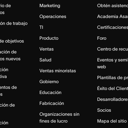
io de
Marketing
Obtén asisten
os
Operaciones
Academia Asa
ón de trabajo
TI
Certificacione
Producto
Foro
de objetivos
Ventas
Centro de recu
ación de
os nuevos
Salud
Eventos y semi
web
ación
Ventas minoristas
tiva
Plantillas de p
Gobierno
entos de
Éxito del Clien
Educación
os
Desarrolladore
Fabricación
ación de
Socios
Organizaciones sin
fines de lucro
Mapa del sitio
ación