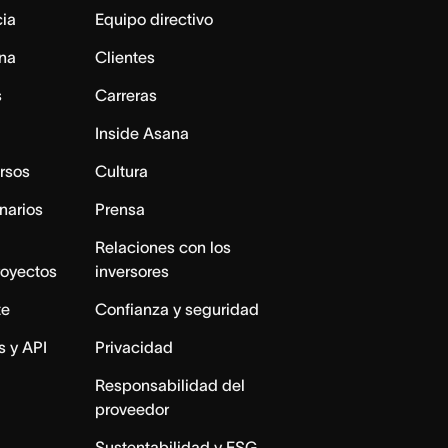
cia
Equipo directivo
na
Clientes
s
Carreras
Inside Asana
rsos
Cultura
narios
Prensa
Relaciones con los
royectos
inversores
te
Confianza y seguridad
s y API
Privacidad
Responsabilidad del
proveedor
Sustentabilidad y ESG