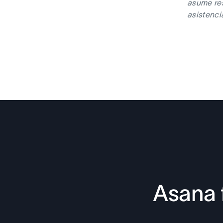
asume res
asistenci
Asana 