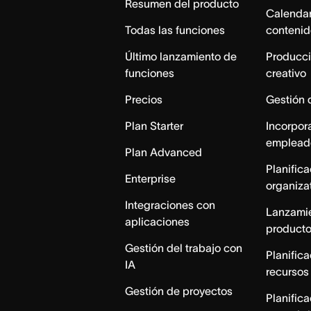
Resumen del producto
Calendar
Todas las funciones
contenid
Último lanzamiento de
Producci
funciones
creativo
Precios
Gestión 
Plan Starter
Incorpor
emplead
Plan Advanced
Planific
Enterprise
organiza
Integraciones con
Lanzami
aplicaciones
product
Gestión del trabajo con
Planific
IA
recursos
Gestión de proyectos
Planific