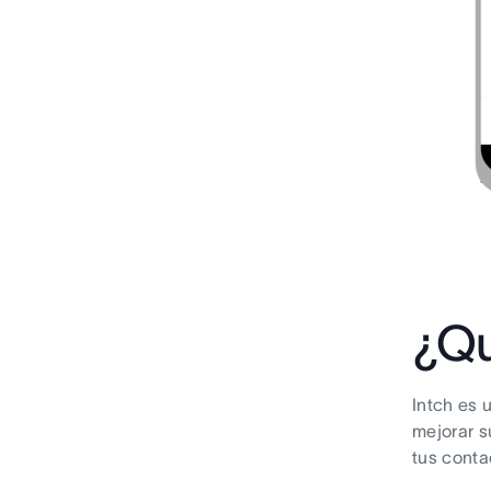
¿Qu
Intch es 
mejorar s
tus conta