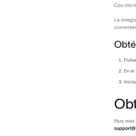
Con Intch
La integr
conversac
Obté
Pulsa
En el
Inici
Obt
Para más 
support@