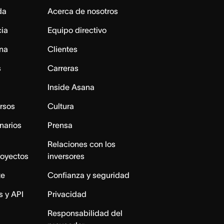
da
Acerca de nosotros
cia
Equipo directivo
na
Clientes
s
Carreras
Inside Asana
rsos
Cultura
narios
Prensa
Relaciones con los
royectos
inversores
te
Confianza y seguridad
s y API
Privacidad
Responsabilidad del