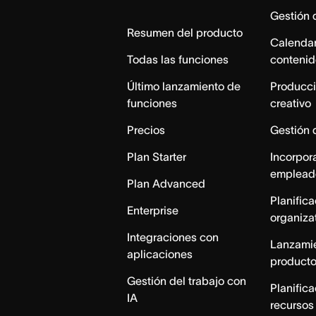
Home
Gestión
Resumen del producto
Calendar
Todas las funciones
contenid
Último lanzamiento de
Producci
funciones
creativo
Precios
Gestión 
Plan Starter
Incorpor
emplead
Plan Advanced
Planific
Enterprise
organiza
Integraciones con
Lanzami
aplicaciones
product
Gestión del trabajo con
Planific
IA
recursos