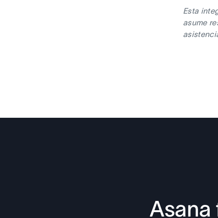
Esta inte
asume res
asistenci
Asana 