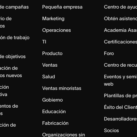
 de campañas
Pequeña empresa
Centro de ayu
io de
Marketing
Obtén asisten
os
Operaciones
Academia Asa
ón de trabajo
TI
Certificacione
Producto
Foro
de objetivos
Ventas
Centro de recu
ación de
os nuevos
Salud
Eventos y semi
web
ación
Ventas minoristas
tiva
Plantillas de p
Gobierno
entos de
Éxito del Clien
Educación
os
Desarrolladore
Fabricación
ación de
Socios
Organizaciones sin