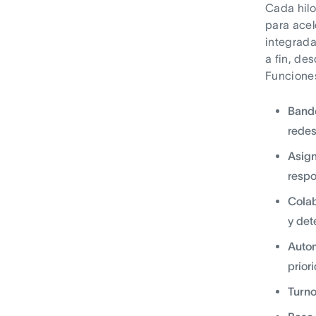
Cada hilo
para acel
integrada
a fin, de
Funciones
Bande
redes
Asign
respo
Colab
y det
Autom
prior
Turno