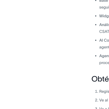
Base 
segui
Widge
Análi
CSAT
AI Co
agent
Agent
proce
Obté
Regís
Ve al
Ve a 