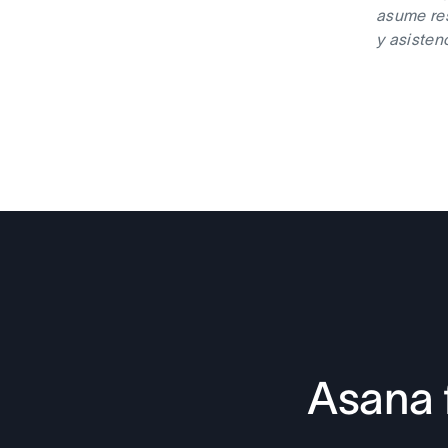
asume res
y asisten
Asana 