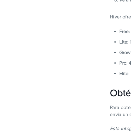
Hiver ofr
Free:
Lite:
Growt
Pro: 
Elite
Obté
Para obte
envía un 
Esta inte