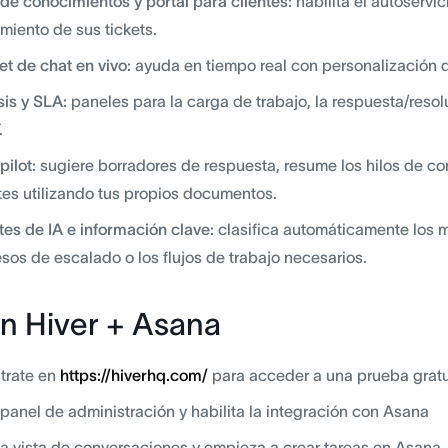
de conocimientos y portal para clientes:
habilita el autoservi
miento de sus tickets.
t de chat en vivo:
ayuda en tiempo real con personalización d
sis y SLA:
paneles para la carga de trabajo, la respuesta/reso
.
pilot:
sugiere borradores de respuesta, resume los hilos de co
es utilizando tus propios documentos.
es de IA e información clave:
clasifica automáticamente los me
sos de escalado o los flujos de trabajo necesarios.
n Hiver + Asana
trate en
https://hiverhq.com/
para acceder a una prueba gratu
 panel de administración y habilita la integración con Asana
la vista de conversaciones y empieza a crear tareas en Asana