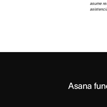
asume res
asistenci
Asana fun