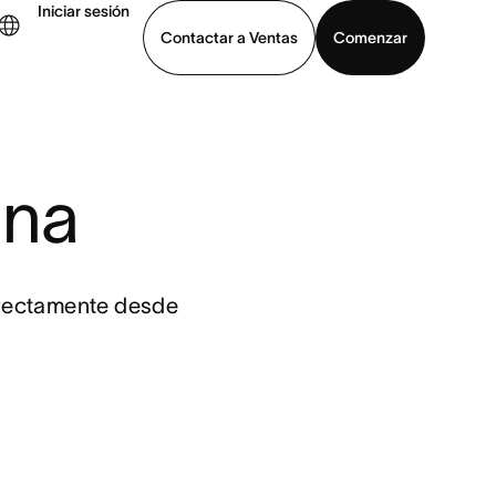
Iniciar sesión
Contactar a Ventas
Comenzar
er demo
Descargar la aplicación
ana
irectamente desde 