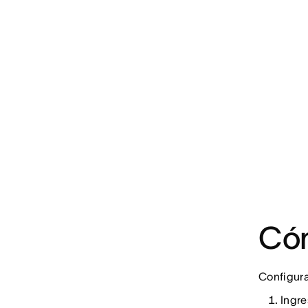
Cóm
Configura
Ingre