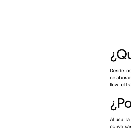
¿Qu
Desde los
colaborar
lleva el 
¿Po
Al usar l
conversa