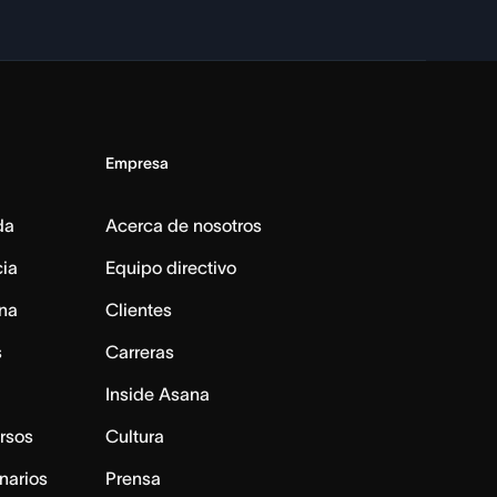
Empresa
da
Acerca de nosotros
cia
Equipo directivo
na
Clientes
s
Carreras
Inside Asana
rsos
Cultura
narios
Prensa