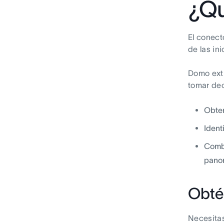
¿Q
El conect
de las in
Domo extr
tomar dec
Obten
Ident
Combi
pano
Obté
Necesita