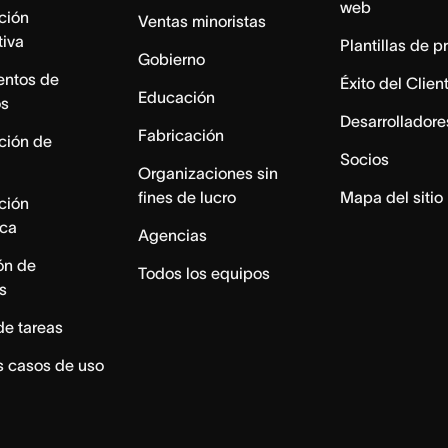
web
ación
Ventas minoristas
tiva
Plantillas de p
Gobierno
entos de
Éxito del Clien
Educación
os
Desarrolladore
Fabricación
ación de
Socios
Organizaciones sin
fines de lucro
Mapa del sitio
ación
ica
Agencias
ón de
Todos los equipos
s
de tareas
s casos de uso