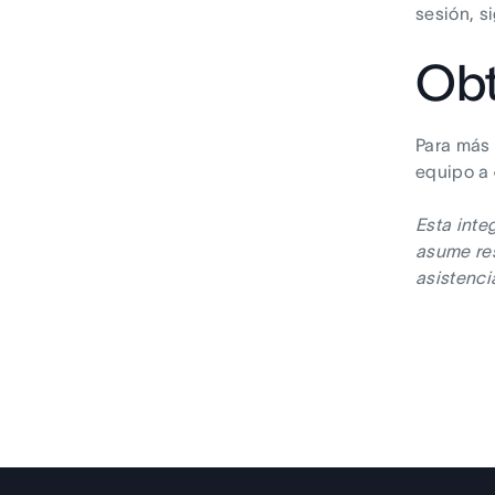
sesión, s
Obt
Para más 
equipo a
Esta inte
asume res
asistenci