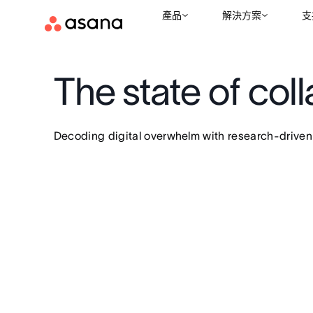
產品
解決方案
支
The state of col
Decoding digital overwhelm with research-driven s