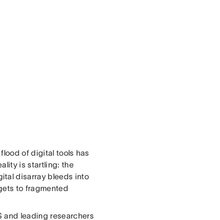
lood of digital tools has
ity is startling: the
tal disarray bleeds into
gets to fragmented
S and leading researchers