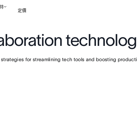
持
定價
laboration technolo
聯絡銷售部
檢視示範
trategies for streamlining tech tools and boosting productiv