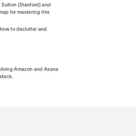
 Sutton (Stanford) and
ap for mastering this
how to declutter and
involving Amazon and Asana
stack.