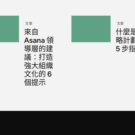
文章
文章
來自
什麼
Asana 領
略計
導層的建
5 步
議：打造
強大組織
文化的 6
個提示