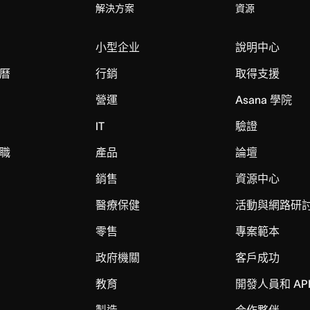
解決方案
資源
小型企业
說明中心
曆
行銷
取得支援
營運
Asana 學院
IT
驗證
職
產品
論壇
銷售
資源中心
醫療保健
活動與網路研
零售
專案範本
政府機關
客戶成功
教育
開發人員和 AP
製造
合作夥伴