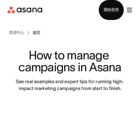
聯絡銷售部
開始使用
資源中心
組合
How to manage 
campaigns in Asana
See real examples and expert tips for running high-
impact marketing campaigns from start to finish.