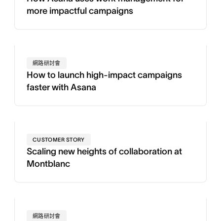
more impactful campaigns
網路研討會
How to launch high-impact campaigns
faster with Asana
CUSTOMER STORY
Scaling new heights of collaboration at
Montblanc
網路研討會