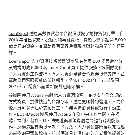
loanDepot
透過其數位貸款平台徹底改變了抵押貸款行業，自
2010 年推出以來，為新房和再融資抵押貸款提供了超過 5,000
億美元的資金，並幫助數百萬客戶實現其財務和房屋所有權目
標。
LoanDepot 人力資源技術與薪資團隊為美國 200 多家當地分
支機構的約 5,000 名 LoanDepot 員工提供服務。該團隊簡化
了人力資源工作流程，為人力資源業務合作夥伴提供支持，並
幫助公司駕馭複雜的業務轉型，例如在 2021 年上市以及因
2022 年市場變化而重新設計組織架構。
該團隊使用 Asana 來簡化人力資源流程，並以安全且合規的
方式為員工提供快速的資訊存取。透過更順暢的營運，人力資
源人員可以專注於支援員工，而無需追蹤資料或執行手動工
作。LoanDepot 團隊使用 Asana 作為中央工作空間，在招
聘、福利、薪資、IT、法規遵循和領導層之間進行跨職能協
作，透過這些有助提高效率的方法，人力資源部門得以完成越
來越多的專案和稽核，並以明確且充滿信心的方式實施複雜的