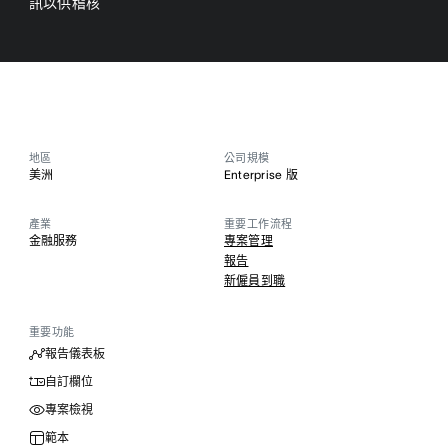
訊以供稽核
地區
公司規模
美洲
Enterprise 版
產業
重要工作流程
金融服務
專案管理
報告
新僱員到職
重要功能
報告儀表板
自訂欄位
專案檢視
範本