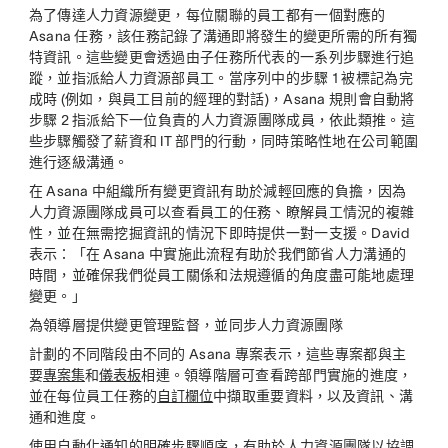
為了傳達人力資源變更，每位關聯的員工都有一個對應的
Asana 任務，該任務記錄了溝通即將發生的變更所需的所有獨
特資訊。這些變更會透過由子任務所代表的一系列步驟進行追
蹤，並指派給人力資源部員工。當序列中的步驟 1 被標記為完
成時 (例如，與員工目前的經理的對話)，Asana 規則會自動將
步驟 2 指派給下一位負責的人力資源團隊成員，依此類推。這
些步驟觸發了薪資和 IT 部門的行動，同時策略性地在公司範圍
進行逐級溝通。
在 Asana 中組織所有變更資訊有助於減輕回應的負擔，因為
人力資源團隊成員可以查看員工的任務、瞭解員工情況的複雜
性，並在無需挖掘資訊的情況下即時提供一對一支援。David
表示：「在 Asana 中實施此流程有助於我們節省人力溝通的
時間，並確保我們從員工關係和法規遵循的角度盡可能地處理
變更。」
為領導層提供變更管理監督，並同步人力資源團隊
計劃的不同階段由不同的 Asana 專案表示，這些專案都與主
要
專案集
和
儀表板
相連。領導階層可查看跨部門實施的進度，
並在每位員工任務的
自訂欄位
中擷取重要資料，以及資訊、溝
通和進度。
使用自動化通知的明確步驟順序，有助於人力資源團隊以協調