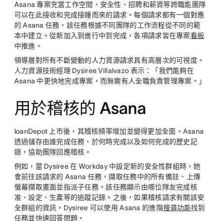
Asana 專案充當工作空間，安全性、招聘和薪資等跨職能團隊
可以在此接收和完成接踵而來的請求。每個請求都有一個對應
的 Asana 任務，該任務根據不同團隊的工作流程從不同的範
本中建立。從新加入到進行中到完成，各項請求皆在專案
看板
中推進。
領導層對所有不斷變動的人力資源請求具有高層次的可視度。
人力資源技術經理 Dysiree Villalvazo 表示：「我們能夠在
Asana 中更快地完成專案，而無需有人全職負責管理專案。」
用於稽核的 Asana
IoanDepot 上市後，其稽核頻率增加並變得更加全面。Asana
透過儲存由誰完成任務、於何時完成以及如何完成的歷史記
錄，協助團隊回應稽核。
例如，當 Dysiree 在 Workday 中設定新的安全性群組時，她
會前往該請求的 Asana 任務，擷取任務中的所有備註、上傳
螢幕擷取畫面並指派子任務。該任務顯示由哪位隊友完成核
准、設定、生產等的追蹤記錄。之後，如果稽核請求有關該安
全群組的資訊，Dysiree 可以使用 Asana 的進階
搜尋功能
找到
任務並快速回答問題。