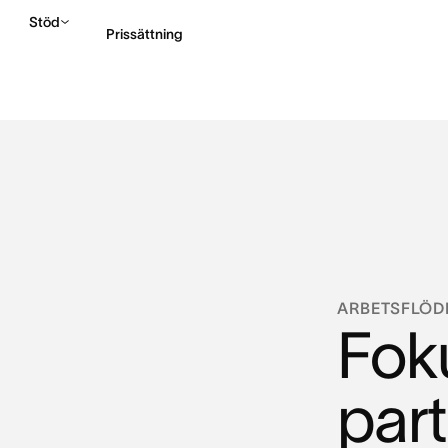
Stöd
Prissättning
Kontakta försäljning
ARBETSFLÖD
Fok
par