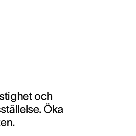
stighet och
dsställelse. Öka
ten.