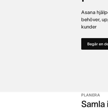
Asana hjälpe
behöver, upp
kunder
Begär en 
PLANERA
Samla i