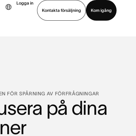
Logga in
Kontakta försäljning
Kom igång
Visa demo
Ladda ned app
EN FÖR SPÅRNING AV FÖRFRÅGNINGAR
usera på dina
tner