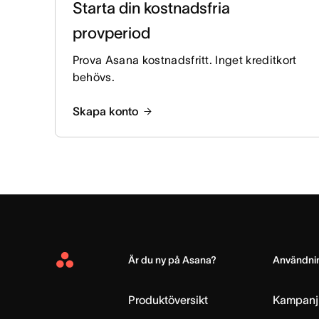
Starta din kostnadsfria
provperiod
Prova Asana kostnadsfritt. Inget kreditkort
behövs.
Skapa konto
Är du ny på Asana?
Användnin
Asana
Home
Produktöversikt
Kampanj