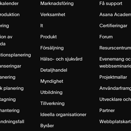
skalender
Marknadsföring
Få support
produktion
Verksamhet
Asana Acade
ring
It
Certifieringar
ion av
Produkt
Forum
lda
Försäljning
Resurscentru
tionsplanering
Hälso- och sjukvård
Evenemang oc
anseringar
webbseminari
Detaljhandel
anering
Projektmallar
Myndighet
sk planering
Användarfram
Utbildning
ntagning
Utvecklare och
Tillverkning
hantering
Partner
Ideella organisationer
ändningsfall
Webbplatskar
Byråer