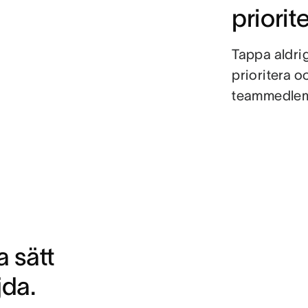
priorit
Tappa aldri
prioritera oc
teammedlemm
a sätt
jda.