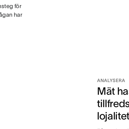
msteg för
rågan har
ANALYSERA
Mät ha
tillfre
lojalite