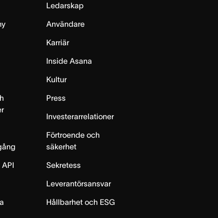
Ledarskap
my
Användare
Karriär
Inside Asana
m
Kultur
h
Press
er
Investerarrelationer
Förtroende och
gång
säkerhet
 API
Sekretess
Leverantörsansvar
ta
Hållbarhet och ESG