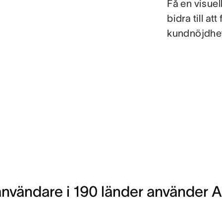
Få en visuel
bidra till att
kundnöjdhe
nvändare i 190 länder använder As