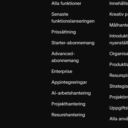
Alla funktioner
Innehåll
Senaste
Kreativ 
funktionslanseringen
Målhante
Prissättning
Introdukt
Starter-abonnemang
nyanstäl
Advanced-
Organisa
abonnemang
Produktl
Enterprise
Resurspl
Appintegreringar
Strategi
AI-arbetshantering
Projekti
Projekthantering
Uppgifts
Resurshantering
Alla anv