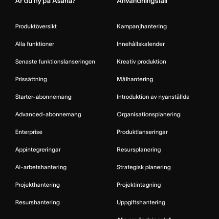
Är du ny på Asana?
Användningsfall
Produktöversikt
Kampanjhantering
Alla funktioner
Innehållskalender
Senaste funktionslanseringen
Kreativ produktion
Prissättning
Målhantering
Starter-abonnemang
Introduktion av nyanställda
Advanced-abonnemang
Organisationsplanering
Enterprise
Produktlanseringar
Appintegreringar
Resursplanering
AI-arbetshantering
Strategisk planering
Projekthantering
Projektintagning
Resurshantering
Uppgiftshantering