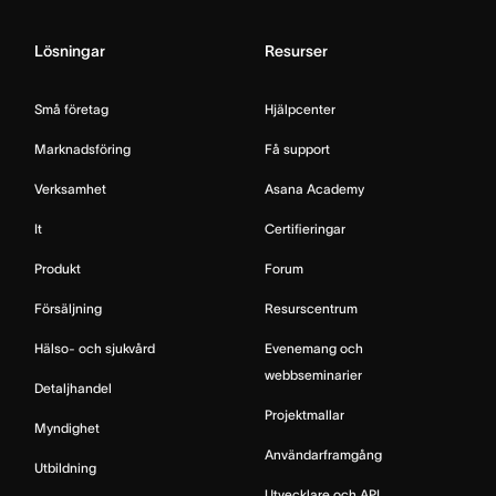
Lösningar
Resurser
Små företag
Hjälpcenter
Marknadsföring
Få support
Verksamhet
Asana Academy
It
Certifieringar
Produkt
Forum
Försäljning
Resurscentrum
Hälso- och sjukvård
Evenemang och
webbseminarier
Detaljhandel
Projektmallar
Myndighet
Användarframgång
Utbildning
Utvecklare och API