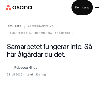
Kontakta försäljning
Kom igång
RESURSER
ARBETSHANTERING
|
|
SAMARBETET FUNGERAR INTE. SÅ HÄR ÅTGÄRD ...
Samarbetet fungerar inte. Så
här åtgärdar du det.
Rebecca Hinds
28 juli 2026
2
min. läsning