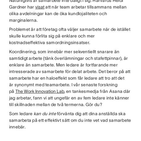
Naturligtvis är samarbete inte dåligt i sig. Harvards Heidi
Gardner har
visat
att när team arbetar tillsammans mellan
olika avdelningar kan de öka kundlojaliteten och
marginalerna.
Problemet är att företag ofta väljer samarbete när de istället
skulle kunna förlita sig på enklare och mer
kostnadseffektiva samordningsinsatser.
Koordinering, som innebär mer sekventiellt snarare än
samtidigt arbete (tänk överlämningar och stafettpinnar), är
enklare än samarbete. Men ledare är fortfarande mer
intresserade av samarbete för delat arbete. Det beror på att
samarbete har en haloeffekt som får ledare att tro att det
är synonymt med teamarbete. I vår senaste forskning
på
The Work Innovation Lab
, en tankesmedja från Asana där
jag arbetar, fann vi att ungefär en av fem ledare inte känner
till skillnaden mellan de två termerna. Gör du?
Som ledare
kan du inte
förvänta dig att dina anställda ska
samarbeta på ett effektivt sätt om du inte vet vad samarbete
innebär.