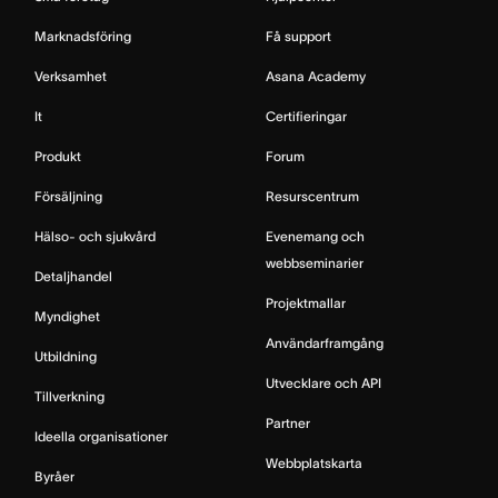
Marknadsföring
Få support
Verksamhet
Asana Academy
It
Certifieringar
Produkt
Forum
Försäljning
Resurscentrum
Hälso- och sjukvård
Evenemang och
webbseminarier
Detaljhandel
Projektmallar
Myndighet
Användarframgång
Utbildning
Utvecklare och API
Tillverkning
Partner
Ideella organisationer
Webbplatskarta
Byråer