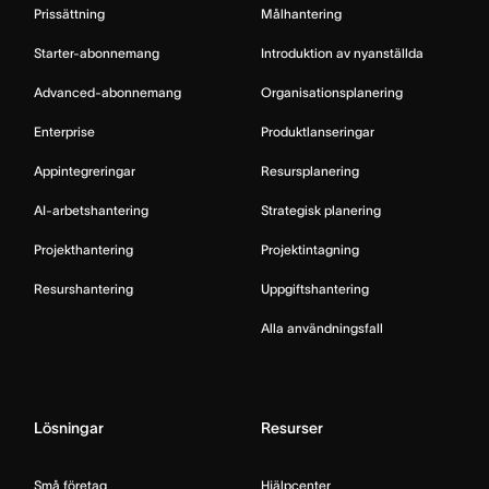
Prissättning
Målhantering
Starter-abonnemang
Introduktion av nyanställda
Advanced-abonnemang
Organisationsplanering
Enterprise
Produktlanseringar
Appintegreringar
Resursplanering
AI-arbetshantering
Strategisk planering
Projekthantering
Projektintagning
Resurshantering
Uppgiftshantering
Alla användningsfall
Lösningar
Resurser
Små företag
Hjälpcenter