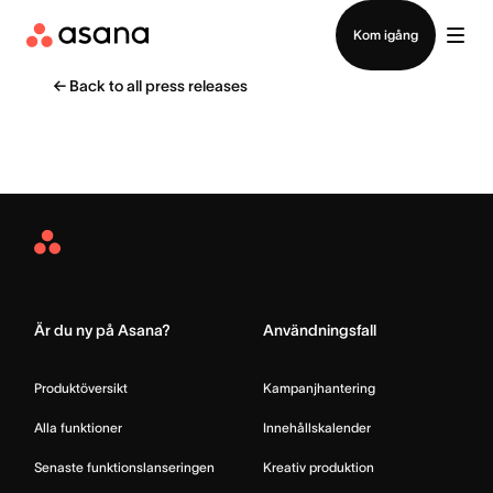
Kontakta försäljning
Kom igång
←
Back to all press releases
Asana
Home
Är du ny på Asana?
Användningsfall
Produktöversikt
Kampanjhantering
Alla funktioner
Innehållskalender
Senaste funktionslanseringen
Kreativ produktion