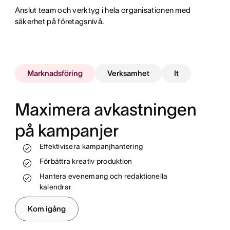
Anslut team och verktyg i hela organisationen med
säkerhet på företagsnivå.
Marknadsföring
Verksamhet
It
Maximera avkastningen
på kampanjer
Följ upp arbetet och se förlopp i realtid
Standardisera och automatisera processer
Effektivisera kampanjhantering
Tilldela resurser på ett effektivare sätt
Stötta teamen och nå intäktsmålen
Förbättra kreativ produktion
Automatisera och effektivisera dina
arbetsflöden
Hantera evenemang och redaktionella
kalendrar
Hantera introduktion för nyanställda och
anställningsavslut
Kom igång