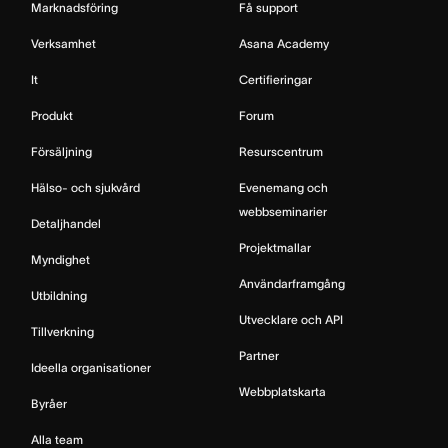
Marknadsföring
Få support
Verksamhet
Asana Academy
It
Certifieringar
Produkt
Forum
Försäljning
Resurscentrum
Hälso- och sjukvård
Evenemang och
webbseminarier
Detaljhandel
Projektmallar
Myndighet
Användarframgång
Utbildning
Utvecklare och API
Tillverkning
Partner
Ideella organisationer
Webbplatskarta
Byråer
Alla team