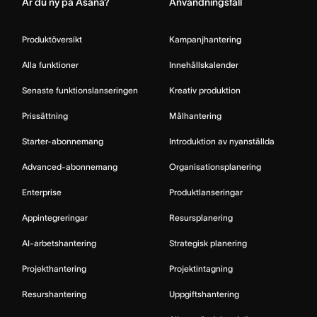
Är du ny på Asana?
Användningsfall
Produktöversikt
Kampanjhantering
Alla funktioner
Innehållskalender
Senaste funktionslanseringen
Kreativ produktion
Prissättning
Målhantering
Starter-abonnemang
Introduktion av nyanställda
Advanced-abonnemang
Organisationsplanering
Enterprise
Produktlanseringar
Appintegreringar
Resursplanering
AI-arbetshantering
Strategisk planering
Projekthantering
Projektintagning
Resurshantering
Uppgiftshantering