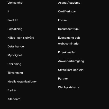
Verksamhet
Asana Academy
It
Certifieringar
Produkt
Forum
Försäljning
Resurscentrum
Hälso- och sjukvård
Evenemang och
webbseminarier
Detaljhandel
Projektmallar
Myndighet
Användarframgång
Utbildning
Utvecklare och API
Tillverkning
Partner
Ideella organisationer
Webbplatskarta
Byråer
Alla team