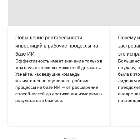
Повышение рентабельности
Почему и
инвестиций в рабочие процессы на
застрева
базе ИИ
это испр
Эффективность имеет значение только в
Большинст
том случае, если вы можете её доказать.
неудачу, 
Узнайте, как ведущие команды
была к эт
количественно оценивают рабочие
лидерам и
процессы на базе ИИ — от расширения
преодолет
способностей до достижения измеримых
внедрения
результатов в бизнесе.
настояще