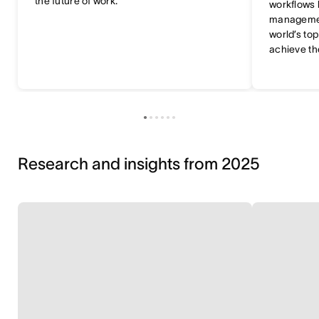
the future of work.
workflows 
managemen
world’s to
achieve the
Research and insights from 2025