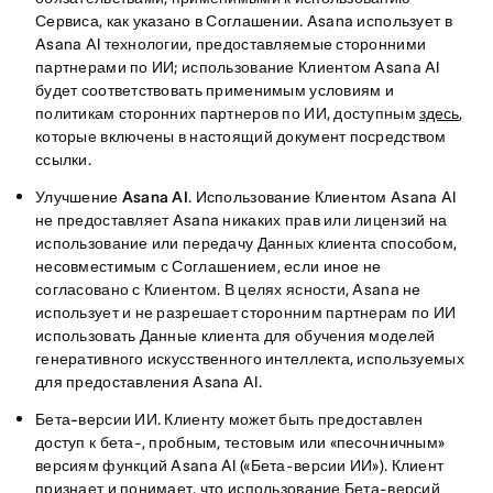
Сервиса, как указано в Соглашении. Asana использует в
Asana AI технологии, предоставляемые сторонними
партнерами по ИИ; использование Клиентом Asana AI
будет соответствовать применимым условиям и
политикам сторонних партнеров по ИИ, доступным
здесь
,
которые включены в настоящий документ посредством
ссылки.
Улучшение Asana AI
. Использование Клиентом Asana AI
не предоставляет Asana никаких прав или лицензий на
использование или передачу Данных клиента способом,
несовместимым с Соглашением, если иное не
согласовано с Клиентом. В целях ясности, Asana не
использует и не разрешает сторонним партнерам по ИИ
использовать Данные клиента для обучения моделей
генеративного искусственного интеллекта, используемых
для предоставления Asana AI.
Бета-версии ИИ
. Клиенту может быть предоставлен
доступ к бета-, пробным, тестовым или «песочничным»
версиям функций Asana AI («Бета-версии ИИ»). Клиент
признает и понимает, что использование Бета-версий