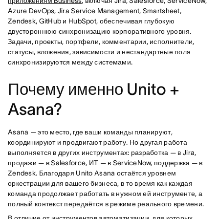
приложениям Business
, включая Jira, Salesforce, ServiceNow,
Azure DevOps, Jira Service Management, Smartsheet,
Zendesk, GitHub и HubSpot, обеспечивая глубокую
двустороннюю синхронизацию корпоративного уровня.
Задачи, проекты, портфели, комментарии, исполнители,
статусы, вложения, зависимости и нестандартные поля
синхронизируются между системами.
Почему именно Unito +
Asana?
Asana — это место, где ваши команды планируют,
координируют и продвигают работу. Но другая работа
выполняется в других инструментах: разработка — в Jira,
продажи — в Salesforce, ИТ — в ServiceNow, поддержка — в
Zendesk. Благодаря Unito Asana остаётся уровнем
оркестрации для вашего бизнеса, в то время как каждая
команда продолжает работать в нужном ей инструменте, а
полный контекст передаётся в режиме реального времени.
В отличие от инструментов автоматизации, для которых