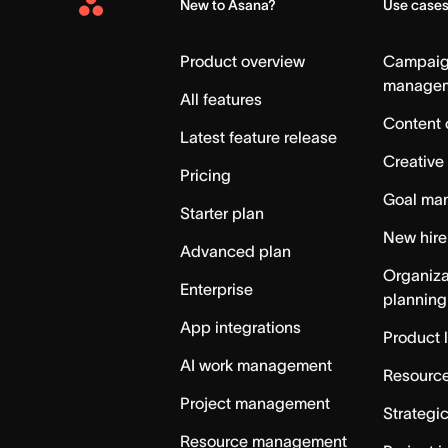
New to Asana?
Use case
Asana
Home
Product overview
Campai
manage
All features
Content 
Latest feature release
Creative
Pricing
Goal ma
Starter plan
New hire
Advanced plan
Organiza
Enterprise
planning
App integrations
Product 
AI work management
Resource
Project management
Strategi
Resource management