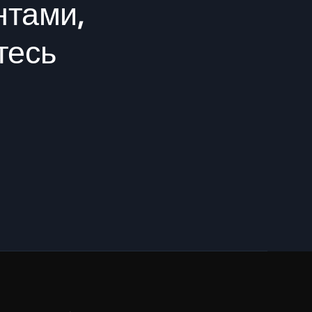
нтами,
тесь