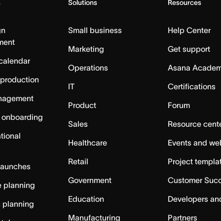
s
Solutions
Resources
gn
Small business
Help Center
ment
Marketing
Get support
calendar
Operations
Asana Acade
 production
IT
Certifications
nagement
Product
Forum
 onboarding
Sales
Resource cent
tional
Healthcare
Events and we
Retail
Project templa
launches
Government
Customer Suc
 planning
Education
Developers an
c planning
Manufacturing
Partners