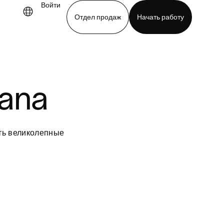
Войти
Отдел продаж
Начать работу
demo
Download app
sana
ть великолепные 