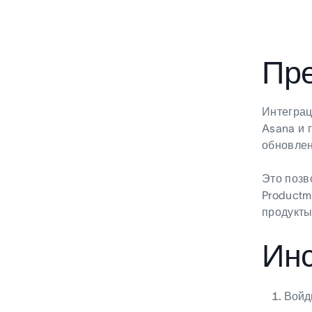
Пр
Интеграц
Asana и 
обновлен
Это позв
Productm
продукты
Инс
Войди