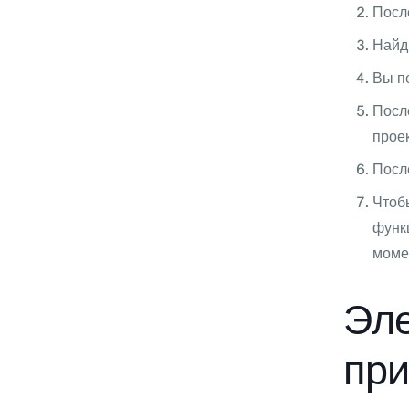
После
Найд
Вы п
Посл
прое
После
Чтоб
функц
моме
Эле
пр