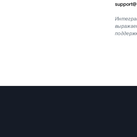
support@
Интеграц
выражает
поддерж