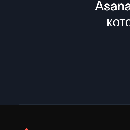
Asana
кот