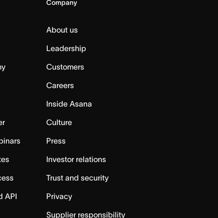
Company
About us
Leadership
my
Customers
Careers
Inside Asana
er
Culture
binars
Press
tes
Investor relations
cess
Trust and security
d API
Privacy
Supplier responsibility