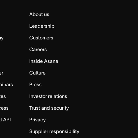
About us
Leadership
my
Customers
Careers
Inside Asana
er
Culture
binars
Press
tes
Investor relations
cess
Trust and security
d API
Privacy
Supplier responsibility