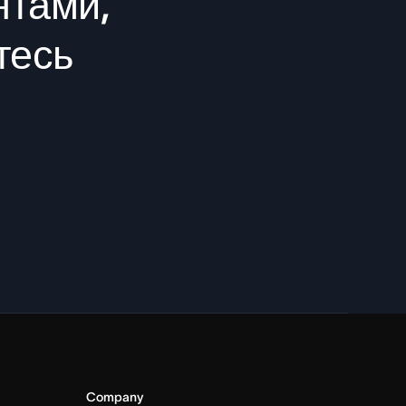
нтами,
тесь
Company