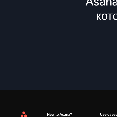
Asana
кот
New to Asana?
Use case