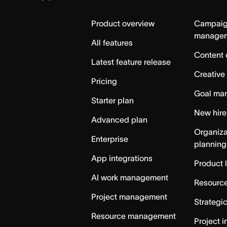
Asana
Home
Product overview
Campai
manage
All features
Content 
Latest feature release
Creative
Pricing
Goal ma
Starter plan
New hire
Advanced plan
Organiza
Enterprise
planning
App integrations
Product 
AI work management
Resource
Project management
Strategi
Resource management
Project i