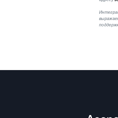
Интеграц
выражает
поддерж