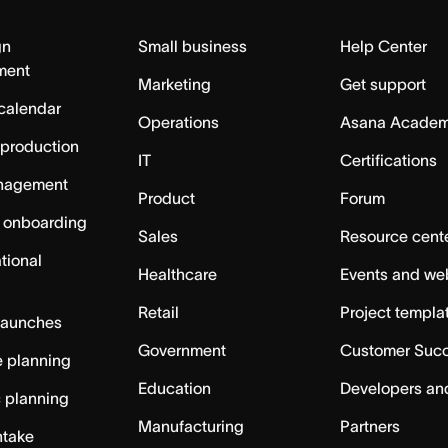
gn
Small business
Help Center
ment
Marketing
Get support
calendar
Operations
Asana Acade
 production
IT
Certifications
nagement
Product
Forum
 onboarding
Sales
Resource cent
tional
Healthcare
Events and we
Retail
Project templa
launches
Government
Customer Suc
 planning
Education
Developers an
c planning
Manufacturing
Partners
ntake