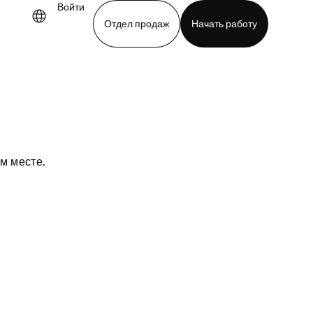
Войти
Отдел продаж
Начать работу
demo
Download app
м месте.