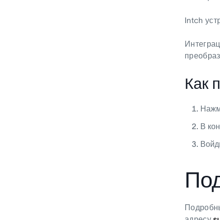
Intch уст
Интеграц
преобраз
Как 
Нажм
В кон
Войд
Под
Подробны
адресу
s