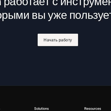
 работает с инструме
орыми вы уже пользуе
Начать работу
s
Solutions
Resources