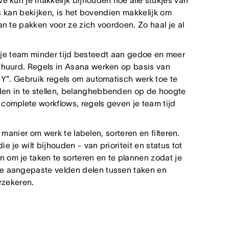
e kun je makkelijk bijhouden hoe alle stukjes van
ats kan bekijken, is het bovendien makkelijk om
an te pakken voor ze zich voordoen. Zo haal je al
 je team minder tijd besteedt aan gedoe en meer
gehuurd. Regels in Asana werken op basis van
n Y". Gebruik regels om automatisch werk toe te
den in te stellen, belanghebbenden op de hoogte
complete workflows, regels geven je team tijd
manier om werk te labelen, sorteren en filteren.
 je wilt bijhouden - van prioriteit en status tot
 om je taken te sorteren en te plannen zodat je
je aangepaste velden delen tussen taken en
erzekeren.