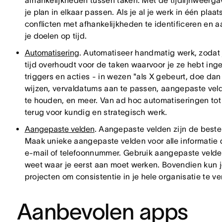
afhankelijkheden tussen taken. Met de tijdlijnweergav
je plan in elkaar passen. Als je al je werk in één pla
conflicten met afhankelijkheden te identificeren en a
je doelen op tijd.
Automatisering
. Automatiseer handmatig werk, zodat
tijd overhoudt voor de taken waarvoor je ze hebt in
triggers en acties - in wezen "als X gebeurt, doe da
wijzen, vervaldatums aan te passen, aangepaste vel
te houden, en meer. Van ad hoc automatiseringen tot 
terug voor kundig en strategisch werk.
Aangepaste velden
. Aangepaste velden zijn de beste 
Maak unieke aangepaste velden voor alle informatie die
e-mail of telefoonnummer. Gebruik aangepaste velden
weet waar je eerst aan moet werken. Bovendien kun 
projecten om consistentie in je hele organisatie te v
Aanbevolen apps