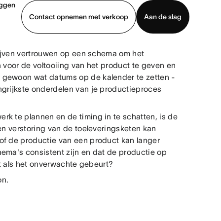
oggen
Contact opnemen met verkoop
Aan de slag
drijven vertrouwen op een schema om het
erkoop
Demo bekijken
App downloaden
n voor de voltooiing van het product te geven en
 gewoon wat datums op de kalender te zetten -
ngrijkste onderdelen van je productieproces
k te plannen en de timing in te schatten, is de
Een verstoring van de toeleveringsketen kan
of de productie van een product kan langer
hema's consistent zijn en dat de productie op
ijft als het onverwachte gebeurt?
on.