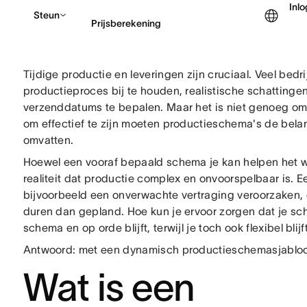
Inl
Steun
Prijsberekening
Tijdige productie en leveringen zijn cruciaal. Veel be
Contact opnemen met v
productieproces bij te houden, realistische schattinge
verzenddatums te bepalen. Maar het is niet genoeg om
om effectief te zijn moeten productieschema's de bela
omvatten.
Hoewel een vooraf bepaald schema je kan helpen het wer
realiteit dat productie complex en onvoorspelbaar is. 
bijvoorbeeld een onverwachte vertraging veroorzaken, 
duren dan gepland. Hoe kun je ervoor zorgen dat je sc
schema en op orde blijft, terwijl je toch ook flexibel bl
Antwoord: met een dynamisch productieschemasjablo
Wat is een