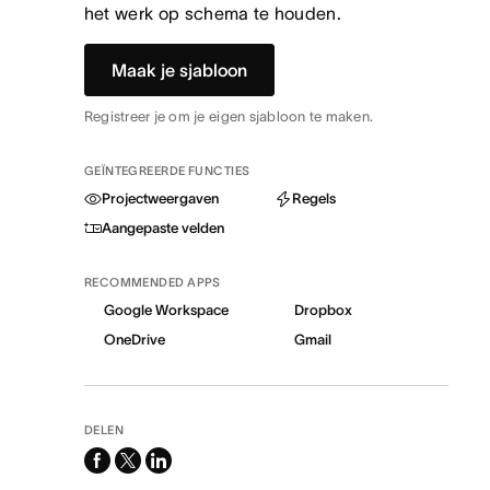
het werk op schema te houden.
Maak je sjabloon
Registreer je om je eigen sjabloon te maken.
GEÏNTEGREERDE FUNCTIES
Projectweergaven
Regels
Aangepaste velden
RECOMMENDED APPS
Google Workspace
Dropbox
OneDrive
Gmail
DELEN
facebook
x-
linkedin
twitter