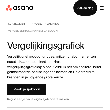
Contact opnemen met verkoop
Aan de slag
SJABLONEN
PROJECTPLANNING
|
|
VERGELIJKINGSGRAFIEKSJABLOON
Vergelijkingsgrafiek
Vergelijk snel productfuncties, prijzen of abonnementen
naast elkaar met dit kant-en-klare
vergelijkingsgrafieksjabloon. Gebruik het om snellere, beter
geïnformeerde beslissingen te nemen en Helderheid te
brengen in je volgende grote keuze.
Maak je sjabloon
Registreer je om je eigen sjabloon te maken.