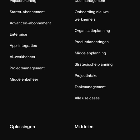
Prijsberekening
Doelmanagement
Starter-abonnement
Onboarding nieuwe
werknemers
Advanced-abonnement
Organisatieplanning
Enterprise
Productlanceringen
App-integraties
Middelenplanning
AI-werkbeheer
Strategische planning
Projectmanagement
Projectintake
Middelenbeheer
Taakmanagement
Alle use cases
Oplossingen
Middelen