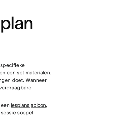
splan
 specifieke
en een set materialen.
dingen doet. Wanneer
overdraagbare
t een
lesplansjabloon
,
e sessie soepel