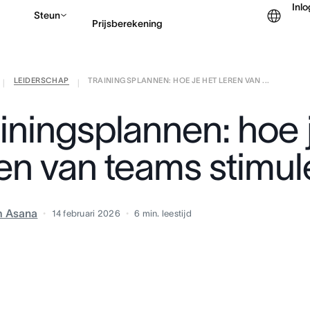
Inl
Steun
Prijsberekening
LEIDERSCHAP
TRAININGSPLANNEN: HOE JE HET LEREN VAN ...
Contact opnemen met v
|
|
ainingsplannen: hoe 
ren van teams stimul
m Asana
14 februari 2026
6
min. leestijd