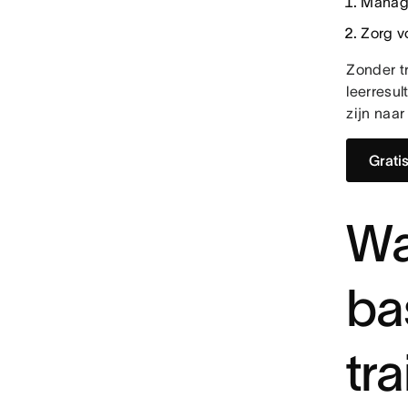
Manage
Zorg v
Zonder t
leerresu
zijn naar
Grati
Wa
ba
tr