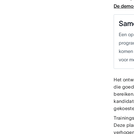
De demo 
Sam
Een op
progra
komen 
voor me
Het ontw
die goed
bereiken
kandidate
gekoeste
Training
Deze pla
verhoge