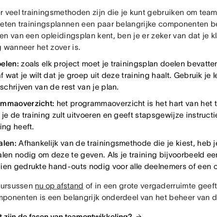
r veel trainingsmethoden zijn die je kunt gebruiken om tea
oeten trainingsplannen een paar belangrijke componenten be
n van een opleidingsplan kent, ben je er zeker van dat je k
g wanneer het zover is.
oelen:
zoals elk project moet je trainingsplan doelen bevatt
af wat je wilt dat je groep uit deze training haalt. Gebruik je 
 schrijven van de rest van je plan.
ammaoverzicht:
het programmaoverzicht is het hart van het t
 je de training zult uitvoeren en geeft stapsgewijze instruct
ing heeft.
alen:
Afhankelijk van de trainingsmethode die je kiest, heb j
alen nodig om deze te geven. Als je training bijvoorbeeld ee
ien gedrukte hand-outs nodig voor alle deelnemers of een c
 cursussen
nu op afstand
of in een grote vergaderruimte geeft
ponenten is een belangrijk onderdeel van het beheer van de
t zijn de fasen van teamontwikkeling?