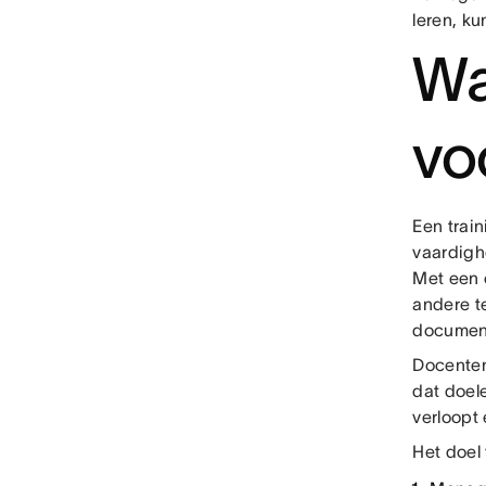
leren, k
Wa
vo
Een trai
vaardigh
Met een 
andere t
document
Docenten
dat doele
verloopt 
Het doel 