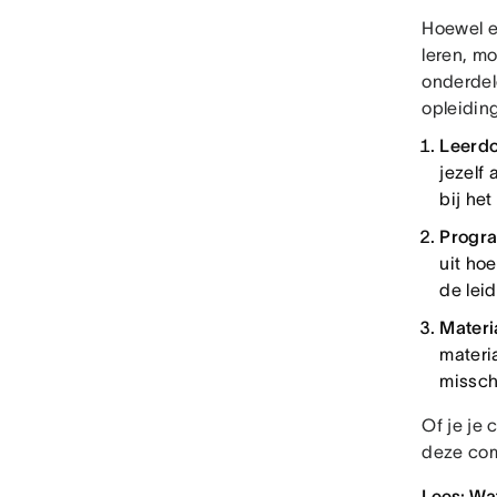
Hoewel e
leren, m
onderdele
opleidin
Leerd
jezelf 
bij het
Progr
uit hoe
de leid
Materi
materi
missch
Of je je
deze com
Lees: Wa