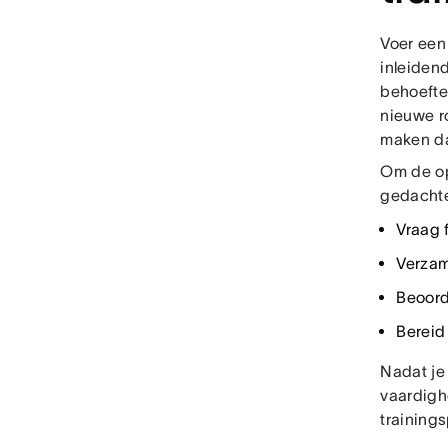
Voer ee
inleidend
behoefte
nieuwe r
maken dat
Om de op
gedacht
Vraag 
Verzam
Beoord
Bereid
Nadat je
vaardigh
training