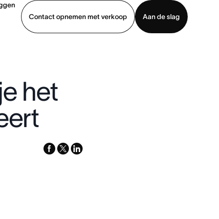
oggen
Contact opnemen met verkoop
Aan de slag
erkoop
Demo bekijken
App downloaden
je het
eert
facebook
x-
linkedin
twitter