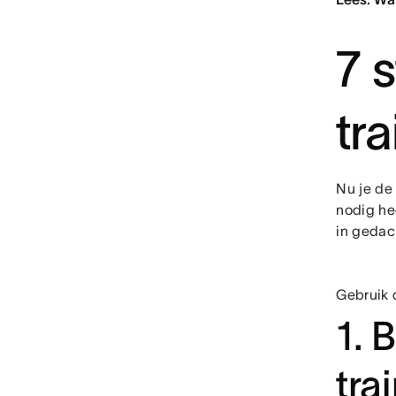
7 
tr
Nu je de
nodig he
in gedac
Gebruik 
1. 
tra