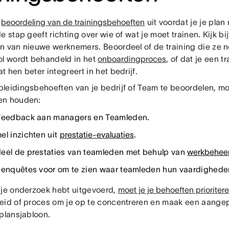
n
beoordeling van de trainingsbehoeften
uit voordat je je plan
e stap geeft richting over wie of wat je moet trainen. Kijk b
n van nieuwe werknemers. Beoordeel of de training die ze 
ol wordt behandeld in het
onboardingproces
, of dat je een 
 hen beter integreert in het bedrijf.
leidingsbehoeften van je bedrijf of Team te beoordelen, mo
en houden:
feedback aan managers en Teamleden.
el inzichten uit
prestatie-evaluaties
.
eel de prestaties van teamleden met behulp van
werkbeheer
 enquêtes voor om te zien waar teamleden hun vaardigheden
 je onderzoek hebt uitgevoerd,
moet je je behoeften prioriter
eid of proces om je op te concentreren en maak een aange
splansjabloon.