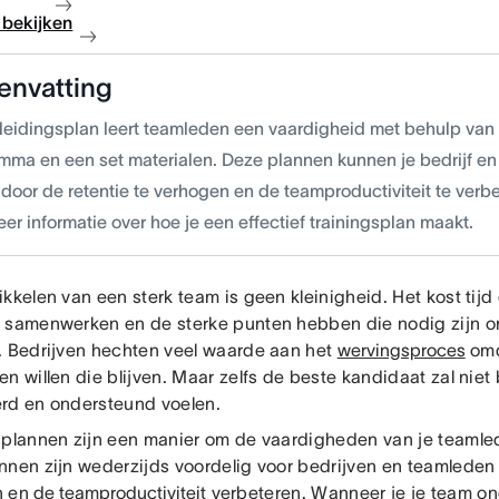
bekijken
envatting
leidingsplan leert teamleden een vaardigheid met behulp van
mma en een set materialen. Deze plannen kunnen je bedrijf en
door de retentie te verhogen en de teamproductiviteit te verb
er informatie over hoe je een effectief trainingsplan maakt.
ikkelen van een sterk team is geen kleinigheid. Het kost tij
 samenwerken en de sterke punten hebben die nodig zijn o
. Bedrijven hechten veel waarde aan het
wervingsproces
omd
n willen die blijven. Maar zelfs de beste kandidaat zal niet b
rd en ondersteund voelen.
splannen zijn een manier om de vaardigheden van je teamle
nnen zijn wederzijds voordelig voor bedrijven en teamleden
n en
de teamproductiviteit
verbeteren. Wanneer je je team on