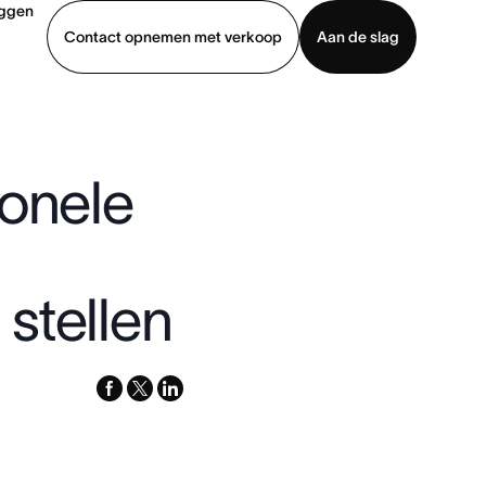
oggen
Contact opnemen met verkoop
Aan de slag
erkoop
Demo bekijken
App downloaden
ionele
stellen
facebook
x-
linkedin
twitter