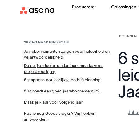
Producten
Oplossingen
BRONNEN
SPRING NAAR EEN SECTIE
6 
Jaarabonnementen zorgen voor helderheid en
verantwoordelijkheid
Duidelijke doelen stellen benchmarks voor
le
projectvoortgang
6 stappen voor jaarlijkse bedrijfsplanning
Ja
Wat houdt een goed jaarabonnement in?
Maak je klaar voor volgend jaar
Juli
Heb je nog steeds vragen? Wij hebben
antwoorden.