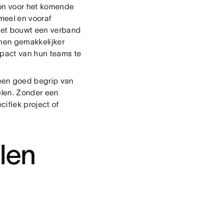
oon voor het komende
meel en vooraf
 Het bouwt een verband
hen gemakkelijker
mpact van hun teams te
een goed begrip van
elen. Zonder een
cifiek project of
llen