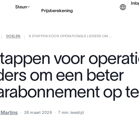
Inl
Steun
Prijsberekening
DOELEN
6 STAPPEN VOOR OPERATIONELE LEIDERS OM ...
Contact opnemen met v
|
|
stappen voor operat
iders om een beter
arabonnement op te 
a Martins
26 maart 2026
7
min. leestijd