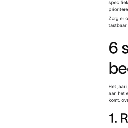
specifie
prioriter
Zorg er o
tastbaar
6 
be
Het jaar
aan het e
komt, ov
1. 