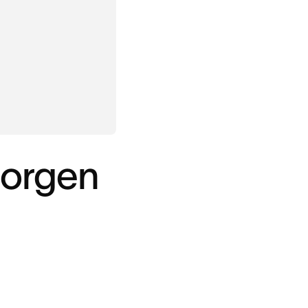
zorgen
d