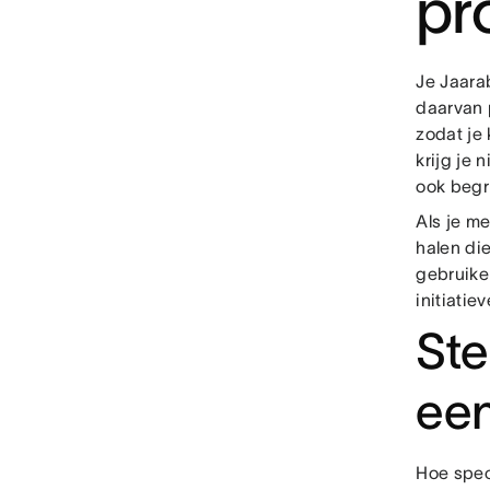
pr
Je Jaara
daarvan 
zodat je 
krijg je
ook begr
Als je me
halen di
gebruike
initiatie
Ste
een
Hoe speci