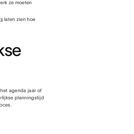
 werk ze moeten
s
laten zien hoe
jkse
 het agenda jaar of
rlijkse planningstijd
roces.