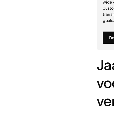
wide 
custo
trans
goals
De
Ja
vo
ve