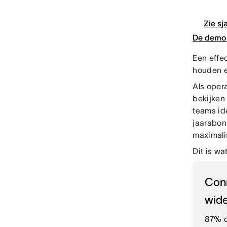
Zie sj
De demo 
Een effec
houden e
Als opera
bekijken 
teams id
jaarabon
maximali
Dit is w
Con
wide
87% o