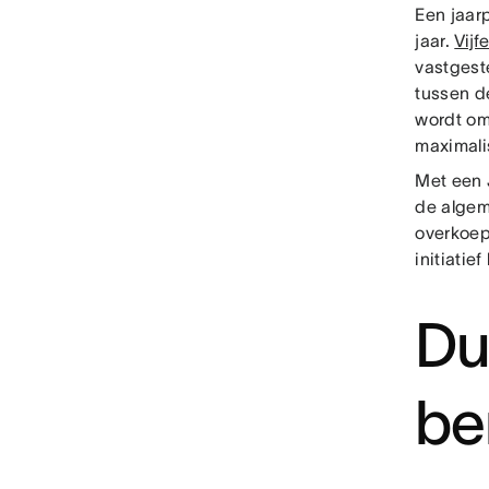
Een jaar
jaar.
Vijf
vastgest
tussen d
wordt om
maximali
Met een 
de algem
overkoepe
initiatief
Du
be