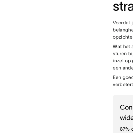
str
Voordat j
belanghe
opzichte
Wat het 
sturen b
inzet op 
een ander
Een goed
verbetert
Con
wide
87% o