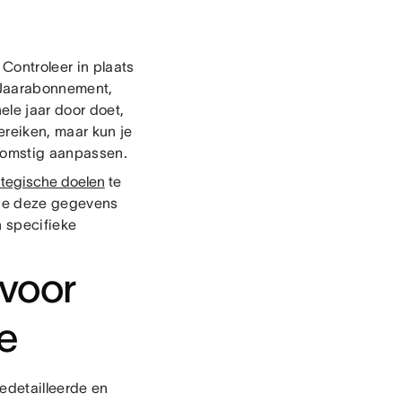
Controleer in plaats
e Jaarabonnement,
hele jaar door doet,
ereiken, maar kun je
nkomstig aanpassen.
ategische doelen
te
n je deze gegevens
n specifieke
 voor
de
gedetailleerde en