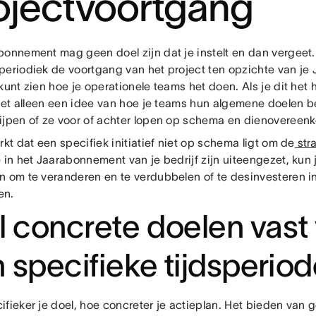
ojectvoortgang
bonnement mag geen doel zijn dat je instelt en dan vergeet. 
periodiek de voortgang van het project ten opzichte van j
kunt zien hoe je operationele teams het doen. Als je dit het 
 niet alleen een idee van hoe je teams hun algemene doelen b
ijpen of ze voor of achter lopen op schema en dienoveree
rkt dat een specifiek initiatief niet op schema ligt om de
str
e in het Jaarabonnement van je bedrijf zijn uiteengezet, ku
n om te veranderen en te verdubbelen of te desinvesteren i
ven.
l concrete doelen vast
 specifieke tijdsperio
fieker je doel, hoe concreter je actieplan. Het bieden van 