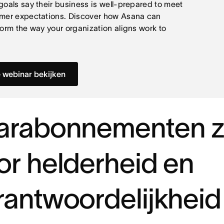
goals say their business is well-prepared to meet
mer expectations. Discover how Asana can
form the way your organization aligns work to
.
 webinar bekijken
arabonnementen 
or helderheid en
rantwoordelijkhei