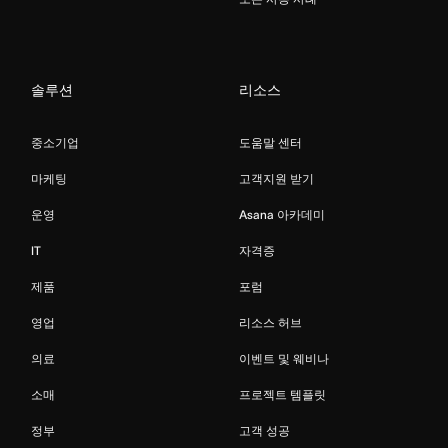
솔루션
리소스
중소기업
도움말 센터
마케팅
고객지원 받기
운영
Asana 아카데미
IT
자격증
제품
포럼
영업
리소스 허브
의료
이벤트 및 웨비나
소매
프로젝트 템플릿
정부
고객 성공