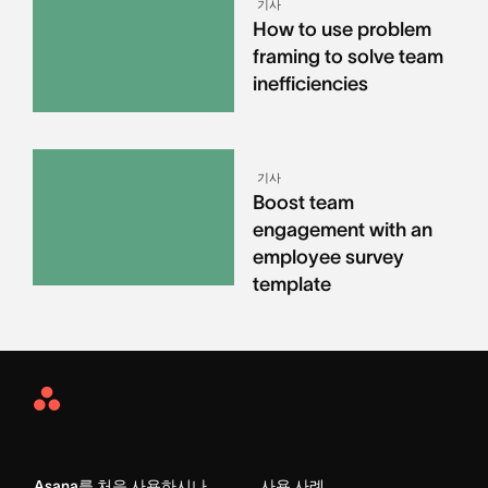
기사
How to use problem
framing to solve team
inefficiencies
기사
Boost team
engagement with an
employee survey
template
Asana
Home
Asana를 처음 사용하시나
사용 사례