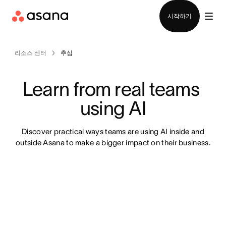
영업팀에 문의
시작하기
리소스 센터
추심
Learn from real teams 
using AI
Discover practical ways teams are using AI inside and
outside Asana to make a bigger impact on their business.