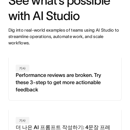
See what’s possible
with AI Studio
Dig into real-world examples of teams using AI Studio to
streamline operations, automate work, and scale
workflows.
기사
Performance reviews are broken. Try
these 3-step to get more actionable
feedback
기사
더 나은 AI 프롬프트 작성하기: 4문장 프레