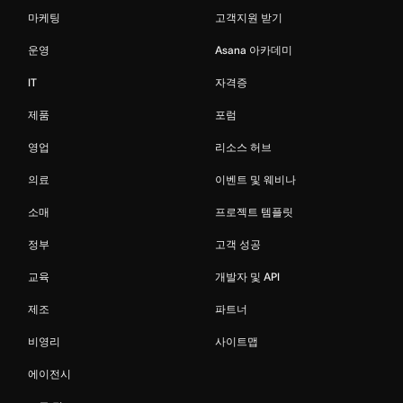
마케팅
고객지원 받기
운영
Asana 아카데미
IT
자격증
제품
포럼
영업
리소스 허브
의료
이벤트 및 웨비나
소매
프로젝트 템플릿
정부
고객 성공
교육
개발자 및 API
제조
파트너
비영리
사이트맵
에이전시