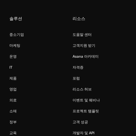
솔루션
리소스
중소기업
도움말 센터
마케팅
고객지원 받기
운영
Asana 아카데미
IT
자격증
제품
포럼
영업
리소스 허브
의료
이벤트 및 웨비나
소매
프로젝트 템플릿
정부
고객 성공
교육
개발자 및 API