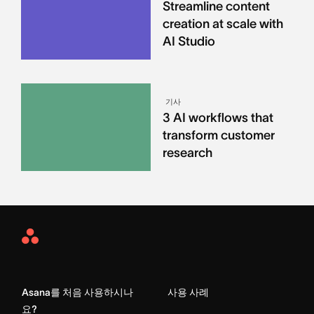
Streamline content
creation at scale with
AI Studio
기사
3 AI workflows that
transform customer
research
Asana
Home
Asana를 처음 사용하시나
사용 사례
요?